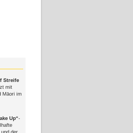
 Streife
zt mit
d Māori im
ake Up
-
lhafte
 und der