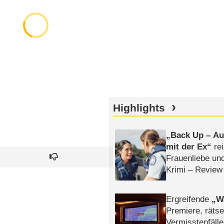
Highlights
Back Up – Auf
mit der Ex
rei
Frauenliebe un
Krimi – Review
Ergreifende
W
Premiere, rätse
Vermisstenfälle