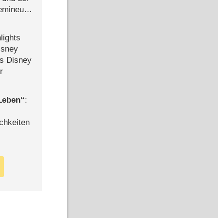
semineuen
hen
-
lights
isney
ls Disney
r
 Leben
:
chkeiten