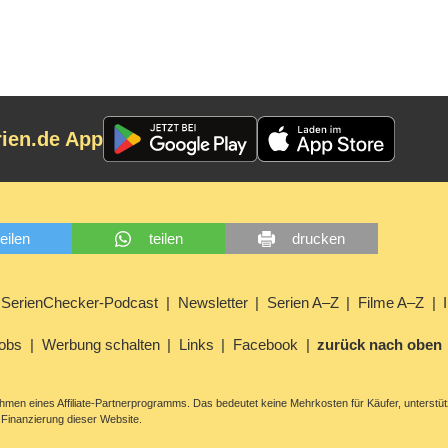
rien.de App
teilen
teilen
drucken
SerienChecker-Podcast
Newsletter
Serien A–Z
Filme A–Z
obs
Werbung schalten
Links
Facebook
zurück nach oben
men eines Affiliate-Partnerprogramms. Das bedeutet keine Mehrkosten für Käufer, unterstüt
Finanzierung dieser Website.