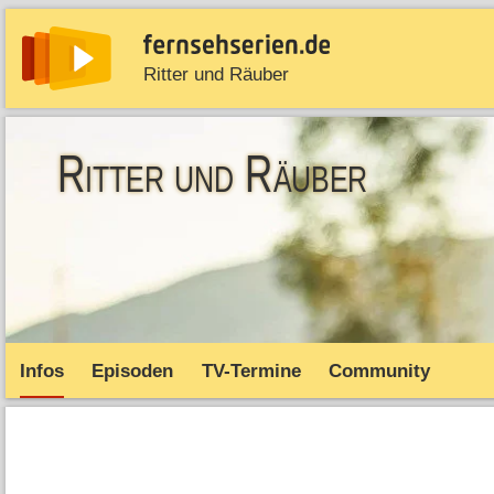
Ritter und Räuber
News
Entdecken
Streaming
TV-Starts
Serie
Ritter und Räuber
Infos
Episoden
TV-Termine
Community