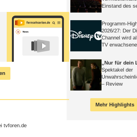
Einstand des 
Tatort: Münc
Duos
Programm-High
2026/​27: Der D
Channel wird a
TV erwachsene
Nur für dein
Spektakel der
gen
Unwahrscheinli
– Review
Mehr Highlights
i tvforen.de