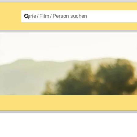
n A–Z
Filme A–Z