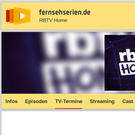
RBTV Home
News
Entdecken
Streaming
TV-Starts
Serie
Infos
Episoden
TV-Termine
Streaming
Cast