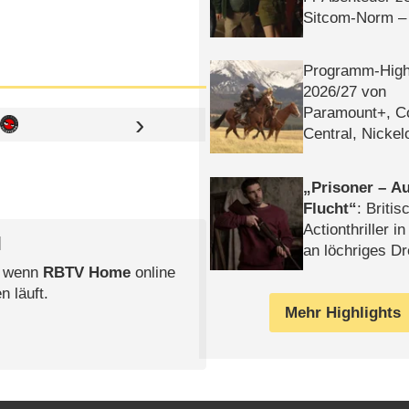
Sitcom-Norm –
Programm-High
2026/​27 von
Paramount+, 
Central, Nicke
WELT
Prisoner – Au
Flucht
: Britis
Actionthriller i
l
an löchriges D
gekettet – Rev
, wenn
RBTV Home
online
n läuft.
Mehr Highlights