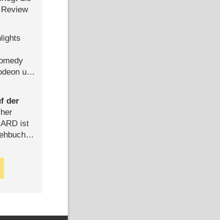
 Review
lights
Comedy
lodeon und
f der
cher
n ARD ist
rehbuch
iew