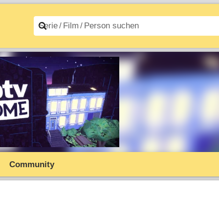
n A–Z
Filme A–Z
Community