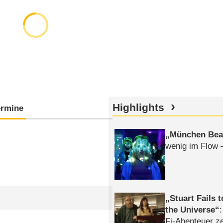
Highlights
ermine
München Bea
wenig im Flow 
Stuart Fails 
the Universe
Fi-Abenteuer ze