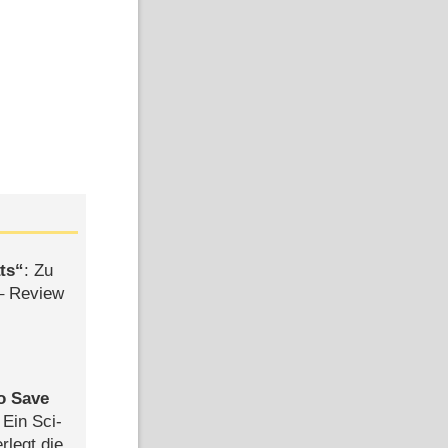
ts
: Zu
– Review
to Save
: Ein Sci-
rlegt die