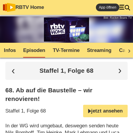
RBTV Home
App öffnen
Bild: Rocket Beans TV
Infos
Episoden
TV-Termine
Streaming
Cast
Staffel 1, Folge 68
68
.
Ab auf die Baustelle – wir
renovieren!
Staffel 1, Folge 68
jetzt ansehen
In der WG wird umgebaut, deswegen senden heute
Nils Bomhoff, Tim Heinke, Mark Lehmann und Luca