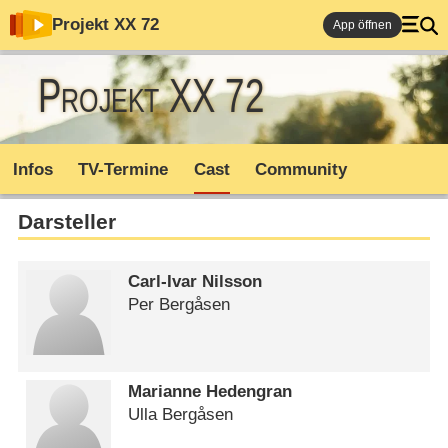
Projekt XX 72
App öffnen
Projekt XX 72
Infos
TV-Termine
Cast
Community
Darsteller
Carl-Ivar Nilsson
Per Bergåsen
Marianne Hedengran
Ulla Bergåsen