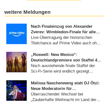
weitere Meldungen
Nach Finaleinzug von Alexander
Zverev: Wimbledon-Finale für alle
frei empfangbar
Live-Übertragung der historischen
Titelchance auf Prime Video auch ohne
Abo (10.07.2026)
„Roswell: New Mexico“:
Deutschlandpremiere von Staffel 4
wird tief in der Nacht versteckt
Noch ausstehende finale Staffel der
Sci-Fi-Serie wird endlich gezeigt
(05.08.2026)
Melissa Naschenweng statt DJ Ötzi:
Neue Moderatorin für
Weihnachtsshow von ORF und BR
Überraschender Wechsel bei
„Zauberhafte Weihnacht im Land der
‚Stillen Nacht‘“ (05.08.2026)