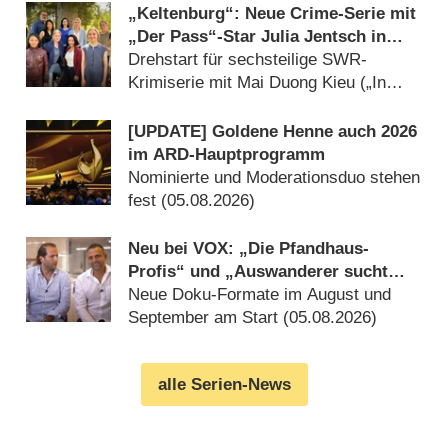
„Keltenburg“: Neue Crime-Serie mit
„Der Pass“-Star Julia Jentsch in
Arbeit
Drehstart für sechsteilige SWR-
Krimiserie mit Mai Duong Kieu („In
aller Freundschaft“) (05.08.2026)
[UPDATE] Goldene Henne auch 2026
im ARD-Hauptprogramm
Nominierte und Moderationsduo stehen
fest (05.08.2026)
Neu bei VOX: „Die Pfandhaus-
Profis“ und „Auswanderer sucht
Liebe“
Neue Doku-Formate im August und
September am Start (05.08.2026)
alle Serien-News