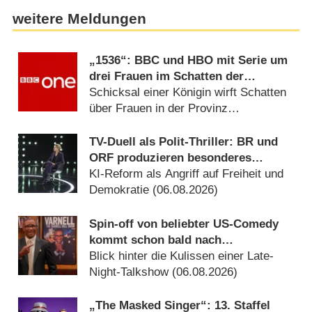
weitere Meldungen
„1536“: BBC und HBO mit Serie um
drei Frauen im Schatten der
Verhaftung von Anne Boleyn
Schicksal einer Königin wirft Schatten
über Frauen in der Provinz
(06.08.2026)
TV-Duell als Polit-Thriller: BR und
ORF produzieren besonderes
Fernseh-Kammerspiel
KI-Reform als Angriff auf Freiheit und
Demokratie (06.08.2026)
Spin-off von beliebter US-Comedy
kommt schon bald nach
Deutschland
Blick hinter die Kulissen einer Late-
Night-Talkshow (06.08.2026)
„The Masked Singer“: 13. Staffel