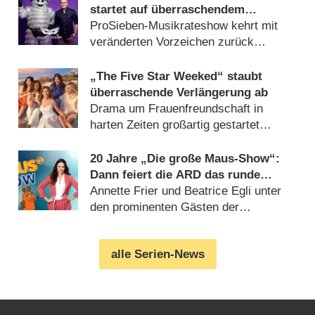
startet auf überraschendem
Sendeplatz und viel früher als
ProSieben-Musikrateshow kehrt mit
zuletzt
veränderten Vorzeichen zurück
(06.08.2026)
„The Five Star Weeked“ staubt
überraschende Verlängerung ab
Drama um Frauenfreundschaft in
harten Zeiten großartig gestartet
(06.08.2026)
20 Jahre „Die große Maus-Show“:
Dann feiert die ARD das runde
Jubiläum
Annette Frier und Beatrice Egli unter
den prominenten Gästen der
Geburtstagsausgabe (06.08.2026)
alle Serien-News