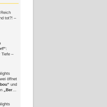
 Reich
d tot?! –
s
rf
:
 Tiefe –
lights
wei öffnet
abou
und
len
Berlin
-Ableger
lights