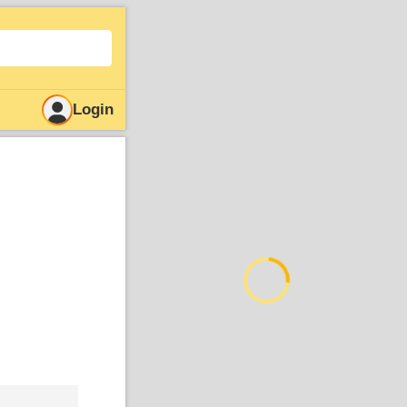
Login