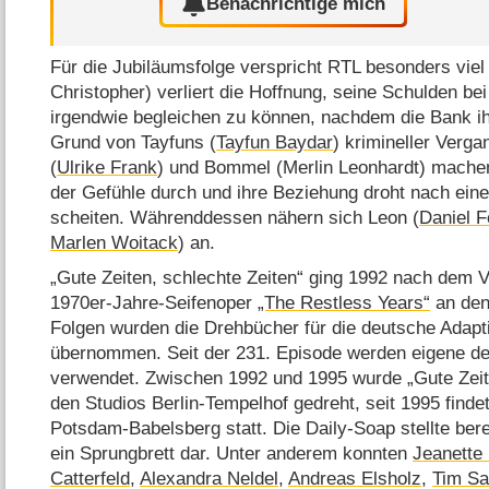
Benachrichtige mich
Für die Jubiläumsfolge verspricht RTL besonders viel
Christopher) verliert die Hoffnung, seine Schulden be
irgendwie begleichen zu können, nachdem die Bank ih
Grund von Tayfuns (
Tayfun Baydar
) krimineller Verga
(
Ulrike Frank
) und Bommel (Merlin Leonhardt) mache
der Gefühle durch und ihre Beziehung droht nach einer
scheiten. Währenddessen nähern sich Leon (
Daniel 
Marlen Woitack
) an.
„Gute Zeiten, schlechte Zeiten“ ging 1992 nach dem V
1970er-Jahre-Seifenoper
„The Restless Years“
an den 
Folgen wurden die Drehbücher für die deutsche Adapt
übernommen. Seit der 231. Episode werden eigene d
verwendet. Zwischen 1992 und 1995 wurde „Gute Zeite
den Studios Berlin-Tempelhof gedreht, seit 1995 finde
Potsdam-Babelsberg statt. Die Daily-Soap stellte bere
ein Sprungbrett dar. Unter anderem konnten
Jeanette
Catterfeld
,
Alexandra Neldel
,
Andreas Elsholz
,
Tim Sa