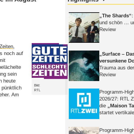
The Shards
:
und schön … un
Review
Zeiten,
s noch auf
Surface – Da
mit
versunkene Do
belächelte
Trauma aus der
ung sein
Review
h heute
Bild:
 pünktlich
RTL
Programm-High
eher. Am
2026/​27: RTL Z
die
Maison T
startet vertika
– Tag & Nacht
Programm-High