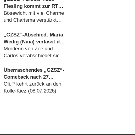
Fiesling kommt zur RTL-
Soap
Bösewicht mit viel Charme
und Charisma verstärkt
den Hauptcast
(29.07.2026)
„GZSZ“-Abschied: Maria
Wedig (Nina) verlässt die
Serie nach neun Jahren
Mörderin von Zoe und
Carlos verabschiedet sich
auf dramatische Weise
(22.07.2026)
Überraschendes „GZSZ“-
Comeback nach 27
Jahren: Dieser Soap-Star
Oli.P kehrt zurück an den
kehrt zurück
Kolle-Kiez (08.07.2026)