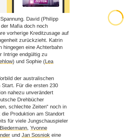
 Spannung. David (Philipp
i der Mafia doch noch
re vorherige Kreditzusage auf
ngenheit zurückzieht. Katrin
n hingegen eine Achterbahn
 Intrige endgültig zu
Fehlow
) und Sophie (
Lea
orbild der australischen
Start. Für die ersten 230
ion nahezu unverändert
eutsche Drehbücher
n, schlechte Zeiten“ noch in
t die Produktion am Standort
its für viele Jungschauspieler
 Biedermann
,
Yvonne
nder
und
Jan Sosniok
eine