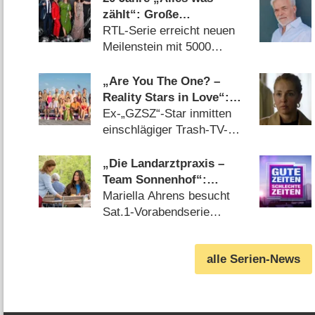
zählt“: Große
Jubiläumswoche, Promi-
RTL-Serie erreicht neuen
Gaststar und
Meilenstein mit 5000
Gewinnspiel
Folgen (30.07.2026)
„Are You The One? –
Reality Stars in Love“:
Diese Teilnehmer sind in
Ex-„GZSZ“-Star inmitten
Staffel 6 dabei
einschlägiger Trash-TV-
Gesichter (28.07.2026)
„Die Landarztpraxis –
Team Sonnenhof“:
Prominenter Gastauftritt
Mariella Ahrens besucht
von „Ein Fall von Liebe“-
Sat.1-Vorabendserie
Star
(14.07.2026)
alle Serien-News