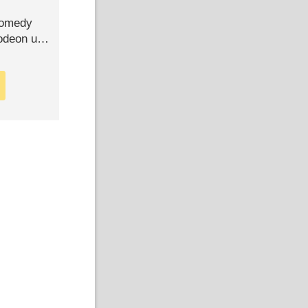
Comedy
lodeon und