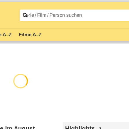
n A–Z
Filme A–Z
ge im August
Highlights