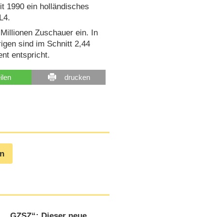
it 1990 ein holländisches
L4.
 Millionen Zuschauer ein. In
rigen sind im Schnitt 2,44
nt entspricht.
eilen
drucken
en
„GZSZ“: Dieser neue