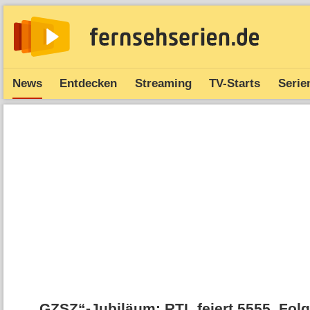
News
Entdecken
Streaming
TV-Starts
Serie
„GZSZ“-Jubiläum: RTL feiert 5555. Fol