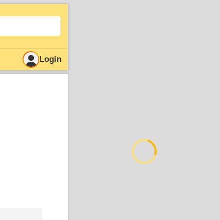
Login