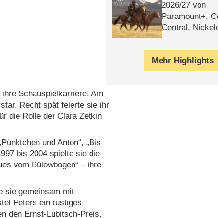
2026/​27 von
Paramount+, 
Central, Nicke
WELT
Mehr Highlights
 ihre Schauspielkarriere. Am
ar. Recht spät feierte sie ihr
r die Rolle der Clara Zetkin
„Pünktchen und Anton“, „Bis
997 bis 2004 spielte sie die
eues vom Bülowbogen“
– ihre
lte sie gemeinsam mit
stel Peters
ein rüstiges
ten den Ernst-Lubitsch-Preis.