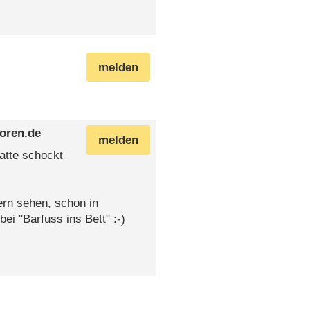
melden
foren.de
melden
atte schockt
ern sehen, schon in
ei "Barfuss ins Bett" :-)