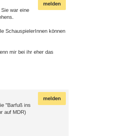
melden
 Sie war eine
ehens.
viele SchauspielerInnen können
nn mir bei ihr eher das
melden
ie "Barfuß ins
Uhr auf MDR)