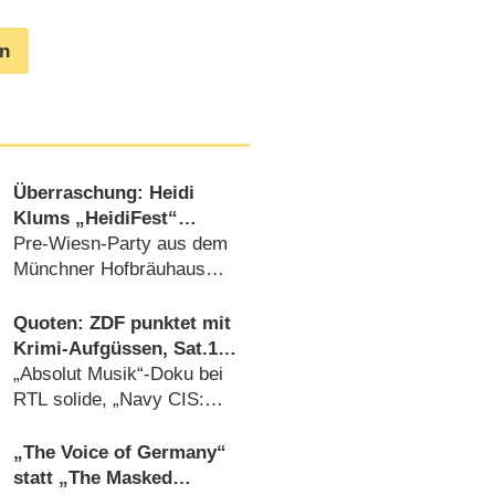
en
Überraschung: Heidi
Klums „HeidiFest“
wechselt zu RTL
Pre-Wiesn-Party aus dem
Münchner Hofbräuhaus
auch in diesem Jahr
(08.08.2026)
Quoten: ZDF punktet mit
Krimi-Aufgüssen, Sat.1
mit Zweitliga-Auftakt
„Absolut Musik“-Doku bei
RTL solide, „Navy CIS:
Origins“ versagt bei Kabel
Eins (08.08.2026)
„The Voice of Germany“
statt „The Masked