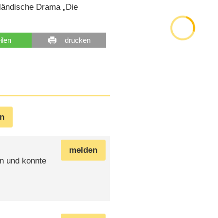
rländische Drama „Die
eilen
drucken
en
melden
n und konnte