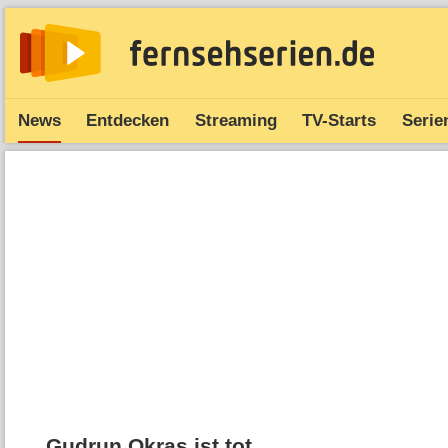
News
Entdecken
Streaming
TV-Starts
Serie
Gudrun Okras ist tot