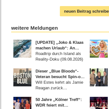
neuen Beitrag schreib
weitere Meldungen
[UPDATE] „Joko & Klaas
machen Urlaub“: An
diesem Tag startet die
Roadtrip durch Island als
neue Sendung des
Reality-Doku (09.08.2026)
Entertainer-Duos
Dieser „Blue Bloods“-
Veteran besucht Spin-off
„Boston Blue“
Will Estes kehrt als Jamie
Reagan zurück
(08.08.2026)
50 Jahre „Kölner Treff“:
WDR feiert mit