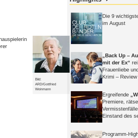
Die 9 wichtigst
im August
hauspielerin
erer
Back Up – Auf
mit der Ex
rei
Frauenliebe un
Krimi – Review
Bild:
ARD/Gottfried
Weinmann
Ergreifende
W
Premiere, rätse
Vermisstenfälle
Einstand des 
Tatort: Münc
Duos
Programm-High