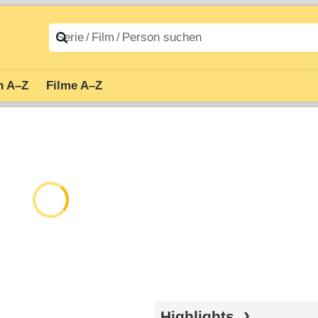
n A–Z
Filme A–Z
Highlights