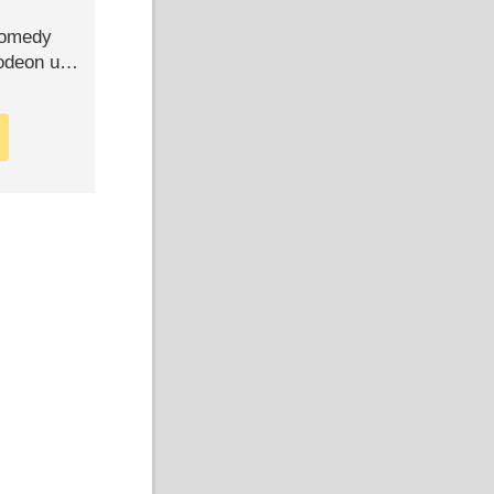
Comedy
lodeon und