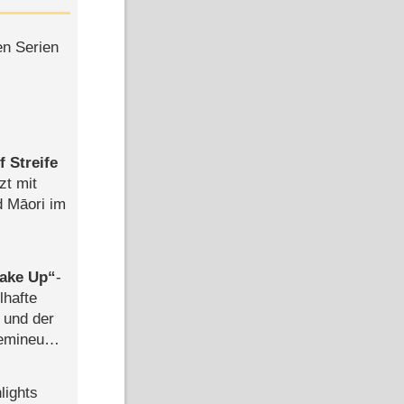
en Serien
 Streife
zt mit
d Māori im
ake Up
-
lhafte
 und der
semineuen
hen
-
lights