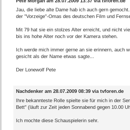
Pete Morgan
am
28.07.2009 13:37
via
tvforen.de
Jau, die liebe alte Dame hab ich auch gern gemocht.
der "Vorzeige"-Omas des deutschen Film und Ferns
Mit 79 hat sie ein stolzes Alter erreicht, und nicht 
bis ins hohe Alter noch vor der Kamera stehen.
Ich werde mich immer gerne an sie erinnern, auch we
gesicht als der Name etwas sagte...
Der Lonewolf Pete
Nachdenker
am
28.07.2009 08:39
via
tvforen.de
Ihre bekannteste Rolle spielte sie für mich in der Ser
Bett" (läuft zur Zeit jeden Sonnabend gegen 10.00 
Ich mochte diese Schauspielerin sehr.