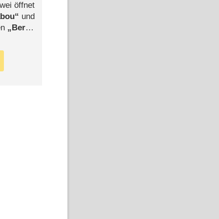
wei öffnet
abou
und
len
Berlin
-Ableger