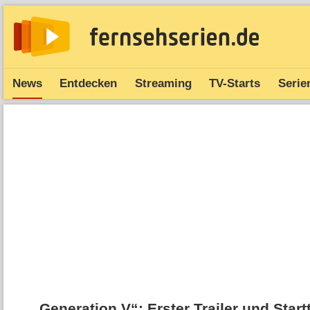
News
Entdecken
Streaming
TV-Starts
Serie
„Generation V“: Erster Trailer und Start