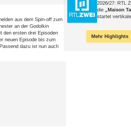
2026/​27: RTL Z
die
Maison T
startet vertika
helden aus dem Spin-off zum
– Tag & Nacht
mester an der Godolkin
t den ersten drei Episoden
Mehr Highlights
ner neuen Episode bis zum
 Passend dazu ist nun auch