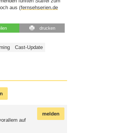
mmenden fünften Staffel zum
noch aus (
fernsehserien.de
eilen
drucken
ming
Cast-Update
en
melden
vorallem auf