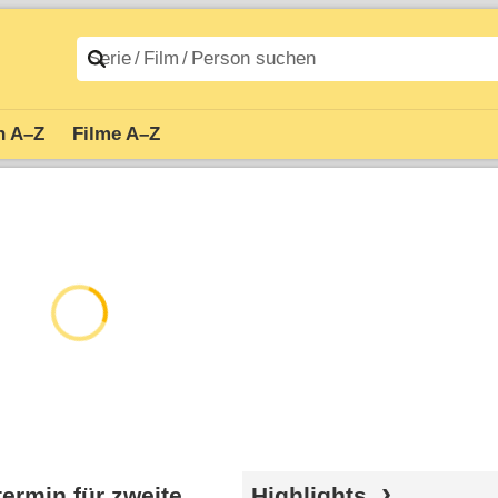
n A–Z
Filme A–Z
termin für zweite
Highlights