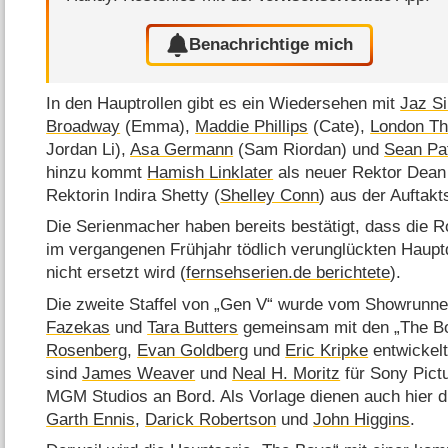
Benachrichtige mich
In den Hauptrollen gibt es ein Wiedersehen mit
Jaz Si
Broadway
(Emma),
Maddie Phillips
(Cate),
London Th
Jordan Li),
Asa Germann
(Sam Riordan) und
Sean Pa
hinzu kommt
Hamish Linklater
als neuer Rektor Dean 
Rektorin Indira Shetty (
Shelley Conn
) aus der Auftakt
Die Serienmacher haben bereits bestätigt, dass die R
im vergangenen Frühjahr tödlich verunglückten Haupt
nicht ersetzt wird (
fernsehserien.de berichtete
).
Die zweite Staffel von „Gen V“ wurde vom Showrun
Fazekas
und
Tara Butters
gemeinsam mit den „The 
Rosenberg
,
Evan Goldberg
und
Eric Kripke
entwickelt
sind
James Weaver
und
Neal H. Moritz
für Sony Pict
MGM Studios an Bord. Als Vorlage dienen auch hier 
Garth Ennis
,
Darick Robertson
und
John Higgins
.