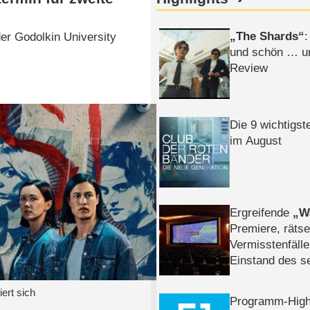
The Shards
:
r Godolkin University
und schön … un
Review
Die 9 wichtigst
im August
Ergreifende
W
Premiere, rätse
Vermisstenfälle
Einstand des 
Tatort: Münc
Duos
ert sich
Programm-High