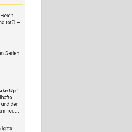
 Reich
d tot?! –
en Serien
ake Up
-
lhafte
 und der
semineuen
hen
-
lights