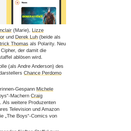
nclair
(Marie),
Lizze
or
und
Derek Luh
(beide als
trick Thomas
als Polarity. Neu
Cipher, der damit die
staffel ablösen wird.
olle (als Andre Anderson) des
darstellers
Chance Perdomo
nerinnen-Gespann
Michele
Boys“-Machern
Craig
. Als weitere Produzenten
ures Television und Amazon
die „The Boys“-Comics von