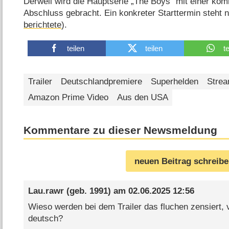
Derweil wird die Hauptserie „The Boys“ mit einer ko
Abschluss gebracht. Ein konkreter Starttermin steht 
berichtete
).
teilen
teilen
t
Trailer
Deutschlandpremiere
Superhelden
Strea
Amazon Prime Video
Aus den USA
Kommentare zu dieser Newsmeldung
neuen Beitrag schreib
Lau.rawr
(geb. 1991) am
02.06.2025 12:56
Wieso werden bei dem Trailer das fluchen zensiert, 
deutsch?