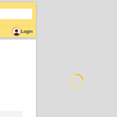
Login