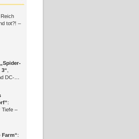
 Reich
d tot?! –
,
Spider-
 3
,
d DC-
ce
s
rf
:
 Tiefe –
e Farm
: