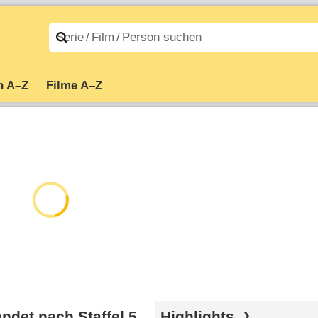
n A–Z
Filme A–Z
det nach Staffel 5
Highlights