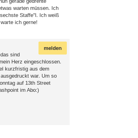
nun gerade gedrehte
h etwas warten müssen. Ich
sechste Staffe"l. Ich weiß
 warte ich gerne!
melden
 das sind
n mein Herz eingeschlossen.
el kurzfristig aus dem
 ausgedruckt war. Um so
Sonntag auf 13th Street
ashpoint im Abo:)