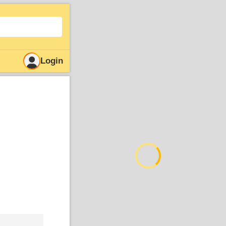
Login