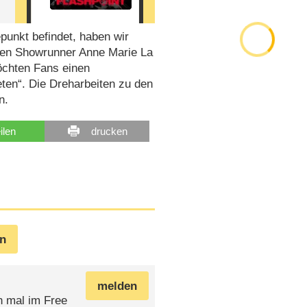
punkt befindet, haben wir
iden Showrunner Anne Marie La
öchten Fans einen
ten“. Die Dreharbeiten zu den
n.
eilen
drucken
en
melden
h mal im Free