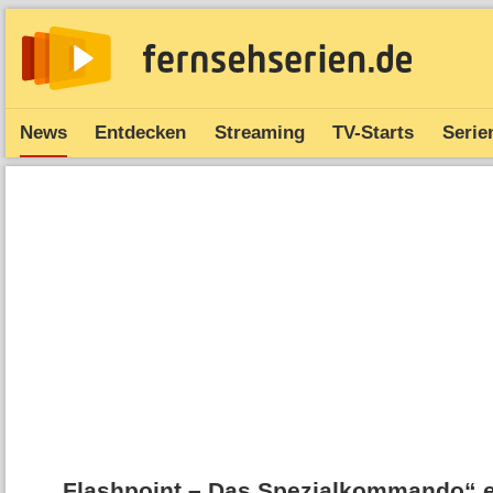
News
Entdecken
Streaming
TV-Starts
Serie
„Flashpoint – Das Spezialkommando“ en