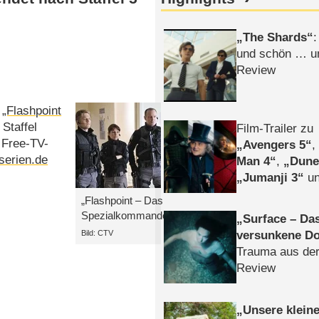
The Shards
:
und schön … un
Review
s
„Flashpoint
Staffel
Film-Trailer zu
r Free-TV-
Avengers 5
serien.de
Man 4
,
Dune
Jumanji 3
un
Horror
Clayfa
„Flashpoint – Das
Spezialkommando“
Surface – Da
Bild: CTV
versunkene Do
Trauma aus der
Review
Unsere klein