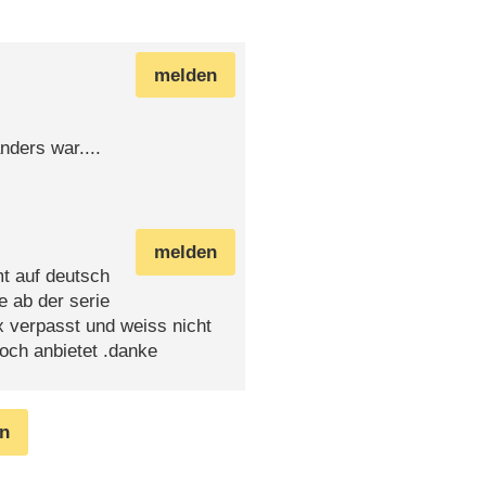
melden
nders war....
melden
t auf deutsch
e ab der serie
 verpasst und weiss nicht
noch anbietet .danke
en