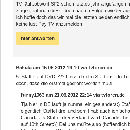
TV läuft,obwohl SF2 schon letztes jahr angefangen ha
zeigen,hat man diese doch nach 5 Folgen wieder 
Ich hoffe doch das wir mal die letzten beiden endl
keine lust Pay TV anzumelden .
hier antworten
Bakula
am
15.06.2012 19:10
via
tvforen.de
5. Staffel auf DVD ??? Liess dir den Startpost doch 
doch, dass die erstmal gedreht werden muß!
funny1963
am
21.06.2012 22:14
via
tvforen.de
Tja hier in DE läuft ja nunmal einiges anders:) Staff
eigentlich Staffel drei und somit hab auch ich schon
Canada als Staffel drei verkauft wird. Canadische S
auf 13th Street:)) Bei uns müßte also (hoffentlich b