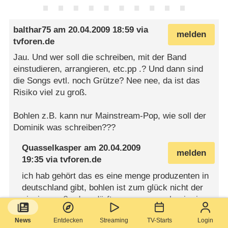
balthar75
am
20.04.2009 18:59
via
melden
tvforen.de
Jau. Und wer soll die schreiben, mit der Band
einstudieren, arrangieren, etc.pp .? Und dann sind
die Songs evtl. noch Grütze? Nee nee, da ist das
Risiko viel zu groß.
Bohlen z.B. kann nur Mainstream-Pop, wie soll der
Dominik was schreiben???
Quasselkasper
am
20.04.2009
melden
19:35
via
tvforen.de
ich hab gehört das es eine menge produzenten in
deutschland gibt, bohlen ist zum glück nicht der
einzige. außerdem dürfte, wenn es nach mir ginge,
bohlen da dann natürlich nicht mitmachen weil er
News
Entdecken
Streaming
TV-Starts
Login
ja in der jury sitzt und befangen wäre. aber wer ab