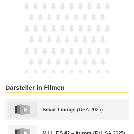
Darsteller in Filmen
Silver Linings
(
USA
2025)
M.I.L.F.S #2 – Aurora
(
F
/
USA
2025)