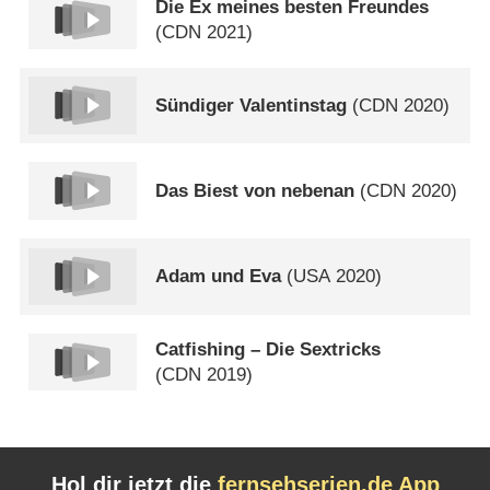
Die Ex meines besten Freundes
(
CDN
2021)
Sündiger Valentinstag
(
CDN
2020)
Das Biest von nebenan
(
CDN
2020)
Adam und Eva
(
USA
2020)
Catfishing – Die Sextricks
(
CDN
2019)
Hol dir jetzt die
fernsehserien.de App