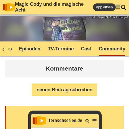
Magic Cody und die magische
App öffnen
Acht
Bild: SuperRTL/Frank Hempel
Infos
Episoden
TV-Termine
Cast
Community
Kommentare
neuen Beitrag schreiben