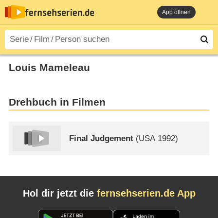
App öffnen
Louis Mameleau
Drehbuch in Filmen
Final Judgement
(
USA
1992)
Hol dir jetzt die
fernsehserien.de App