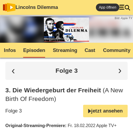
Lincolns Dilemma
App öffnen
Bild: Apple TV
Infos
Episoden
Streaming
Cast
Community
Folge 3
3
.
Die Wiedergeburt der Freiheit
(A New
Birth Of Freedom)
Folge 3
jetzt ansehen
Original-Streaming-Premiere
Fr. 18.02.2022
Apple TV+