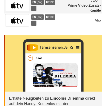
Abo
EN (OV)
UT DE
Prime Video Zusatz-
…
Kanäle
EN (OV)
UT DE
Abo
…
Erhalte Neuigkeiten zu
Lincolns Dilemma
direkt
auf dein Handy.
Kostenlos mit der