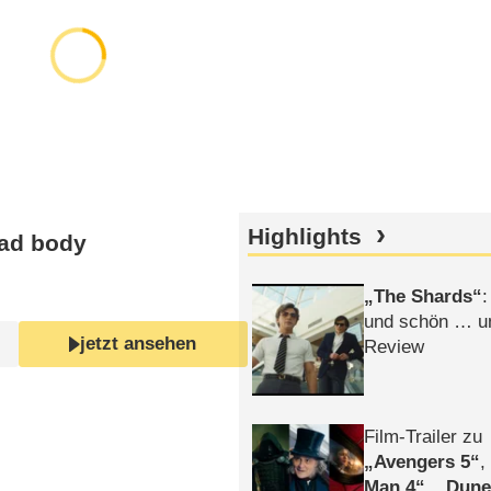
Highlights
ead body
The Shards
:
und schön … un
jetzt ansehen
Review
Film-Trailer zu
Avengers 5
Man 4
,
Dune