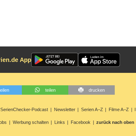
rien.de App
teilen
teilen
drucken
SerienChecker-Podcast
Newsletter
Serien A–Z
Filme A–Z
obs
Werbung schalten
Links
Facebook
zurück nach oben