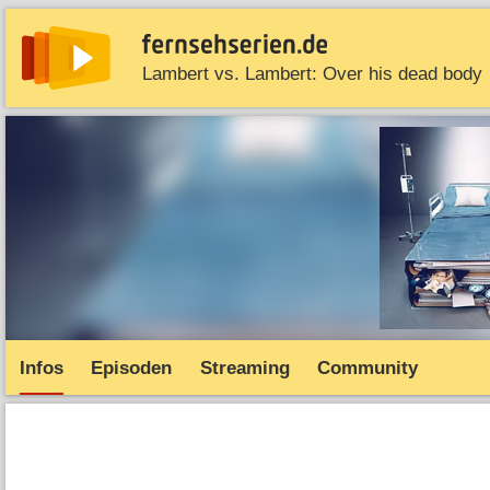
Lambert vs. Lambert: Over his dead body
News
Entdecken
Streaming
TV-Starts
Serie
Infos
Episoden
Streaming
Community