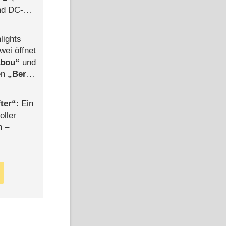
d DC-
ce
lights
wei öffnet
abou
und
len
Berlin
-Ableger
ter
: Ein
oller
n –