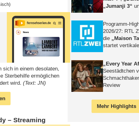
isch)
Jumanji 3
un
Horror
Clayfa
Programm-High
2026/​27: RTL Z
die
Maison T
startet vertika
– Tag & Nacht
Every Year Af
m sich in einem desolaten,
Seestädtchen v
e Sterbehilfe ermöglichen
Schmachthake
dert wird.
(Text: JN)
Review
gen
Mehr Highlights
dy – Streaming