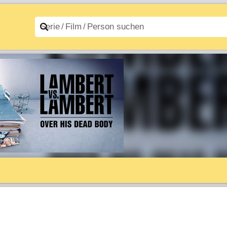
n A–Z
Filme A–Z