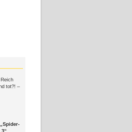
 Reich
d tot?! –
,
Spider-
 3
,