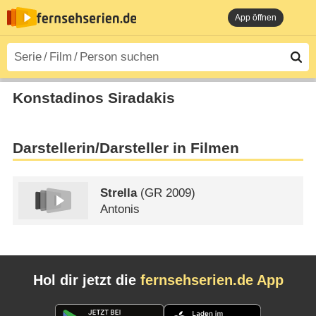
App öffnen
Konstadinos Siradakis
Darstellerin/Darsteller in Filmen
Strella
(
GR
2009)
Antonis
Hol dir jetzt die
fernsehserien.de App