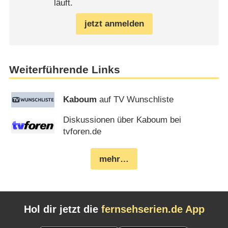
läuft.
jetzt anmelden
Weiterführende Links
Kaboum
auf TV Wunschliste
Diskussionen über Kaboum bei
tvforen.de
mehr…
Hol dir jetzt die
fernsehserien.de App