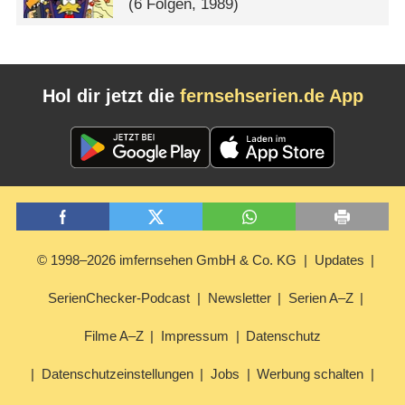
(6 Folgen, 1989)
Hol dir jetzt die
fernsehserien.de App
© 1998–2026 imfernsehen GmbH & Co. KG
Updates
SerienChecker-Podcast
Newsletter
Serien A–Z
Filme A–Z
Impressum
Datenschutz
Datenschutzeinstellungen
Jobs
Werbung schalten