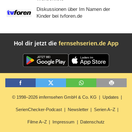
Diskussionen über Im Namen der
Kinder bei tvforen.de
Hol dir jetzt die
fernsehserien.de App
© 1998–2026 imfernsehen GmbH & Co. KG
Updates
SerienChecker-Podcast
Newsletter
Serien A–Z
Filme A–Z
Impressum
Datenschutz