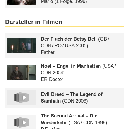
Mario
(1 Folge, 1999)
Darsteller in Filmen
Der Fluch der Betsy Bell
(
GB
/
CDN
/
RO
/
USA
2005)
Father
Noel – Engel in Manhattan
(
USA
/
CDN
2004)
ER Doctor
Evil Breed – The Legend of
Samhain
(
CDN
2003)
The Second Arrival – Die
Wiederkehr
(
USA
/
CDN
1998)