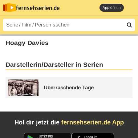
App öffnen
Hoagy Davies
Darstellerin/Darsteller in Serien
Überraschende Tage
Hol dir jetzt die
fernsehserien.de App