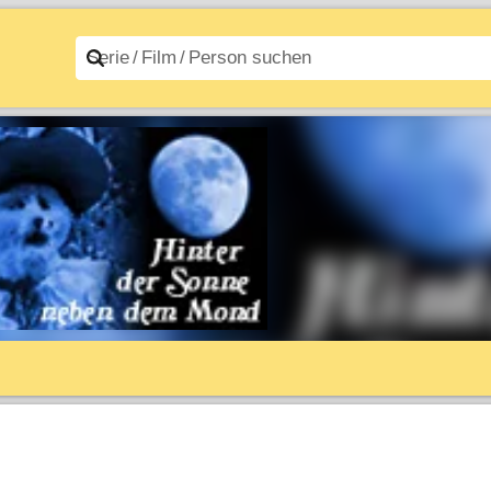
n A–Z
Filme A–Z