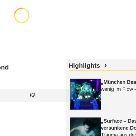
Highlights
ond
München Bea
wenig im Flow 
Surface – Da
versunkene Do
Trauma aus der