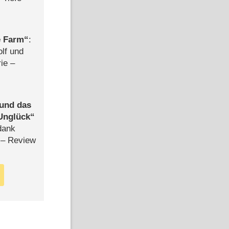
e Farm
:
olf und
rie –
 und das
Unglück
dank
– Review