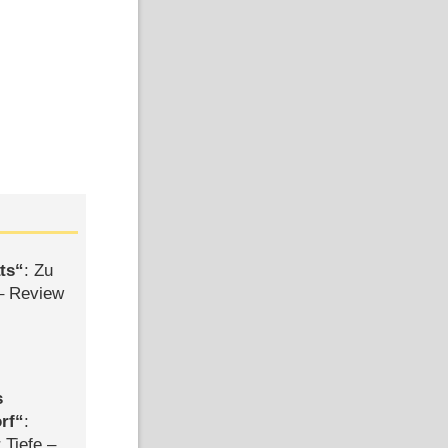
ts
: Zu
– Review
s
rf
:
 Tiefe –