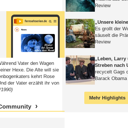
Review
Unsere klein
Es grollt der W
säuselt die Prä
Review
Leben, Larry
. Während Vater den Wagen
Streben nach 
iner Hexe. Die Alte will sie
recycelt Gags 
genbogenkaters kehrt Rose
Barack Obama 
Und der Vater erzählt ihr von
/1990)
Mehr Highlights
 Community