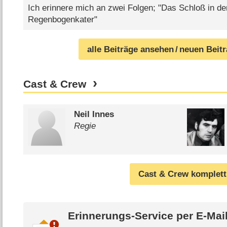
Ich erinnere mich an zwei Folgen; "Das Schloß in de
Regenbogenkater"
alle Beiträge ansehen
/ neuen Beit
Cast & Crew
Neil Innes
Regie
Cast & Crew komplett
Erinnerungs-Service per
E-Mai