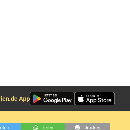
rien.de App
teilen
teilen
drucken