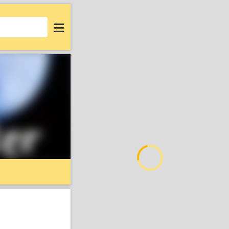
Login