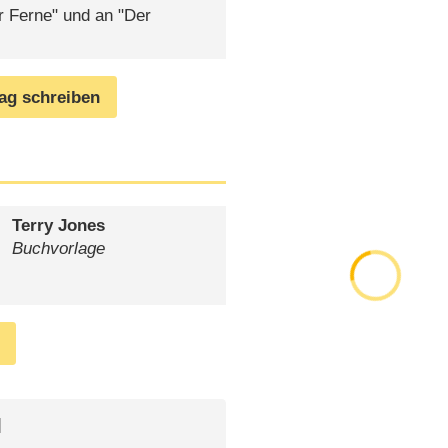
r Ferne" und an "Der
rag schreiben
Terry Jones
Buchvorlage
l