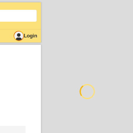
Login