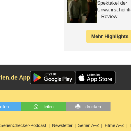
Spektakel der
Unwahrscheinli
– Review
Mehr Highlights
rien.de App
teilen
teilen
drucken
SerienChecker-Podcast
Newsletter
Serien A–Z
Filme A–Z