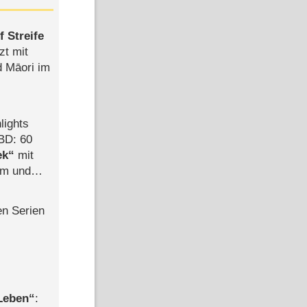
 Streife
zt mit
d Māori im
lights
BD: 60
ek
mit
mm und
der
en Serien
 Leben
: