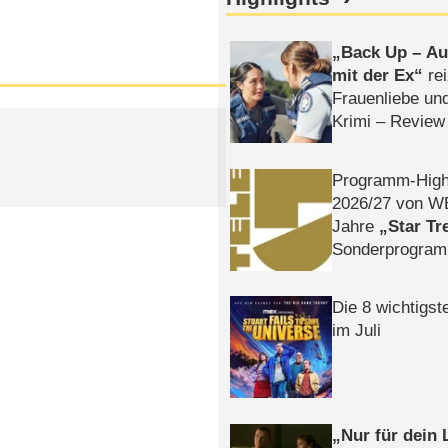
Back Up – Auf
mit der Ex
rei
Frauenliebe un
Krimi – Review
Programm-High
2026/​27 von W
Jahre
Star Tr
Sonderprogra
Die Helgolän
Die 8 wichtigst
im Juli
Nur für dein