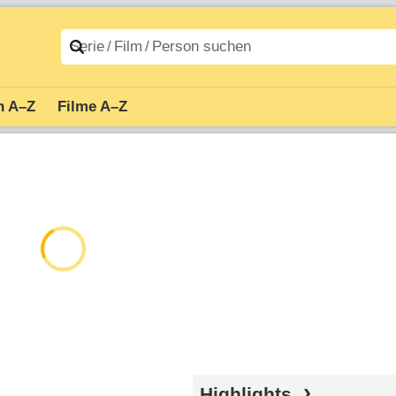
n A–Z
Filme A–Z
Highlights