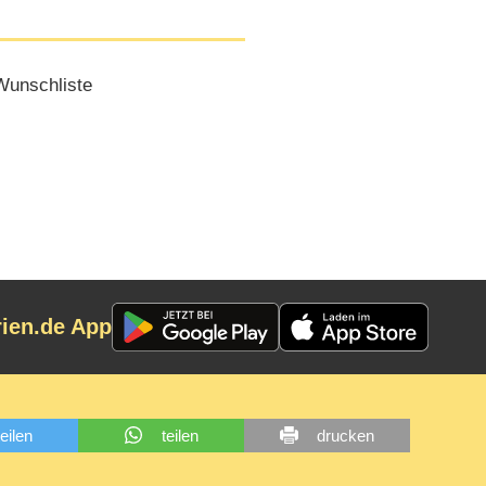
Wunschliste
rien.de App
teilen
teilen
drucken