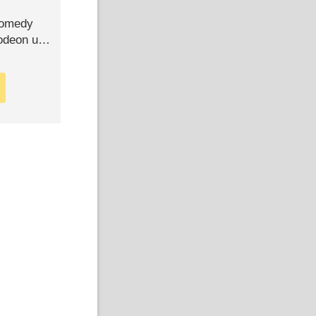
Comedy
lodeon und