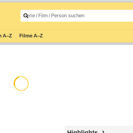
n A–Z
Filme A–Z
Highlights