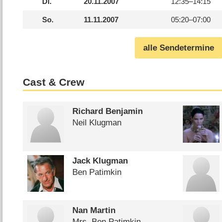
Di.
20.11.2007
12:35–
14:15
So.
11.11.2007
05:20–
07:00
alle Sendetermine
Cast & Crew
Richard Benjamin
Neil Klugman
Jack Klugman
Ben Patimkin
Nan Martin
Mrs. Ben Patimkin