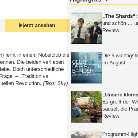
The Shards
:
und schön … un
jetzt ansehen
Review
n) lernt in einem Nobelclub die
Die 9 wichtigst
nnen. Die beiden verlieben
im August
iebe. Doch unterschiedliche
rage. – „Tradition vs.
xuellen Revolution.
(Text: Sky)
Unsere klein
Es grollt der W
säuselt die Prä
Review
Programm-High