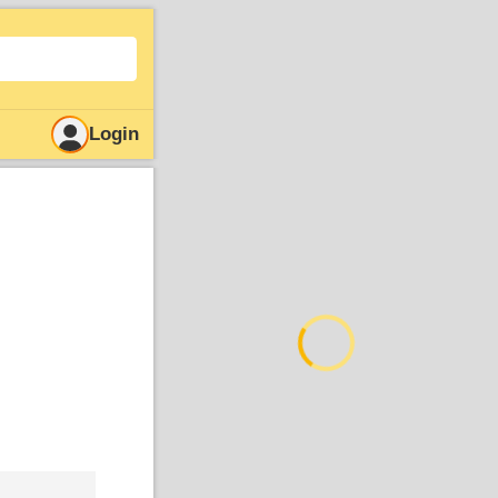
Login