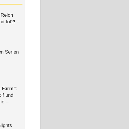
 Reich
d tot?! –
en Serien
e Farm
:
olf und
rie –
lights