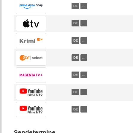
DE
…
DE
…
DE
…
DE
…
DE
…
DE
…
DE
…
Sendetermine