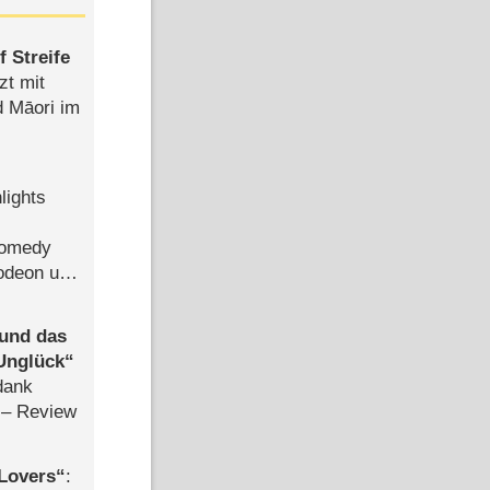
 Streife
zt mit
d Māori im
lights
Comedy
lodeon und
 und das
Unglück
dank
– Review
Lovers
: