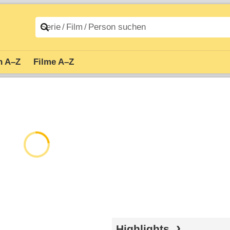
n A–Z
Filme A–Z
Highlights