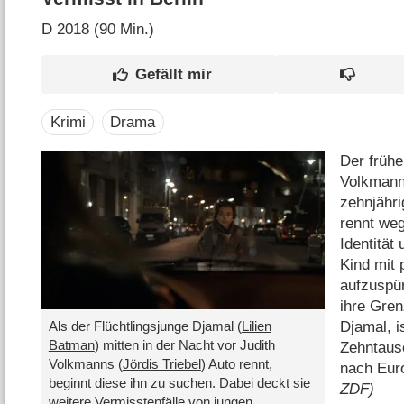
D
2018 (90 Min.)
Krimi
Drama
Der frühe
Volkmann 
zehnjähri
rennt weg
Identität
Kind mit 
aufzuspür
ihre Gren
Djamal, i
Als der Flüchtlingsjunge Djamal (
Lilien
Batman
) mitten in der Nacht vor Judith
Zehntaus
Volkmanns (
Jördis Triebel
) Auto rennt,
nach Eur
beginnt diese ihn zu suchen. Dabei deckt sie
ZDF)
weitere Vermisstenfälle von jungen