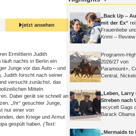
Back Up – Auf
mit der Ex
rei
jetzt ansehen
Frauenliebe un
Krimi – Review
ren Ermittlerin Judith
Programm-High
läuft nachts in Berlin ein
2026/​27 von
ger Junge vor das Auto – und
Paramount+, 
. Judith forscht nach seiner
Central, Nicke
 und versucht zunächst, das
WELT
polizeilichen Mitteln
Leben, Larry
en. Dabei gerät sie schnell an
Streben nach 
zen. „Ihr“ gesuchter Junge,
recycelt Gags 
st nur einer von
Barack Obama 
enden, den Kriege und Armut
opa gespült haben.
(Text:
Mermaids to 