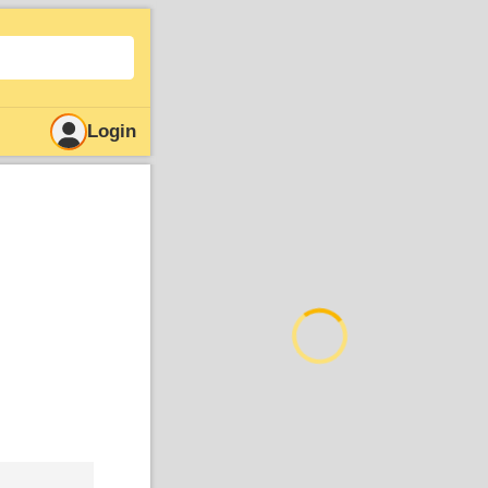
Login