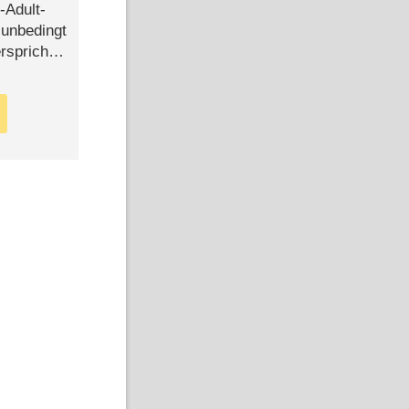
-Adult-
t unbedingt
rspricht –