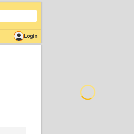
Login