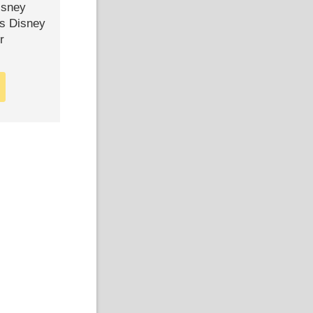
isney
ls Disney
r