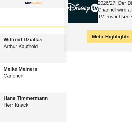
2026/​27: Der D
Channel wird a
TV erwachsene
Mehr Highlights
Wilfried Dziallas
Arthur Kaufhold
Meike Meiners
Carlchen
Hans Timmermann
Herr Knack