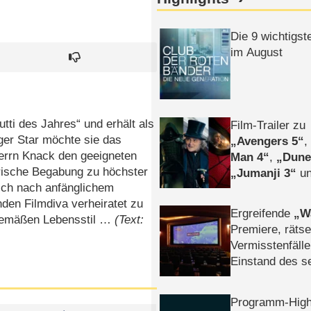
Die 9 wichtigst
im August
ti des Jahres“ und erhält als
Film-Trailer zu
iger Star möchte sie das
Avengers 5
Herrn Knack den geeigneten
Man 4
,
Dune
erische Begabung zu höchster
Jumanji 3
un
ich nach anfänglichem
Horror
Clayfa
en Filmdiva verheiratet zu
Ergreifende
W
sgemäßen Lebensstil …
(Text:
Premiere, rätse
Vermisstenfälle
Einstand des 
Tatort: Münc
Duos
Programm-High