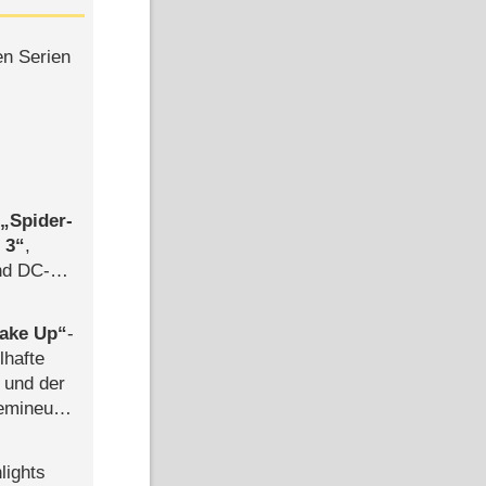
en Serien
,
Spider-
 3
,
d DC-
ce
ake Up
-
lhafte
 und der
semineuen
hen
-
lights