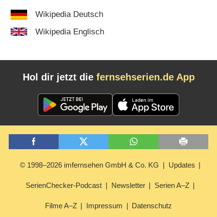
Wikipedia Deutsch
Wikipedia Englisch
Hol dir jetzt die
fernsehserien.de App
© 1998–2026 imfernsehen GmbH & Co. KG
Updates
SerienChecker-Podcast
Newsletter
Serien A–Z
Filme A–Z
Impressum
Datenschutz