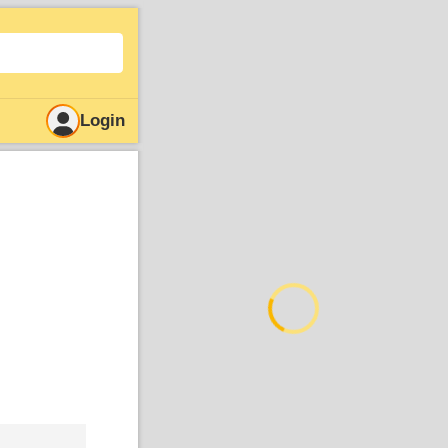
Login