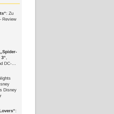
ts
: Zu
– Review
,
Spider-
 3
,
d DC-
ce
lights
isney
ls Disney
r
Lovers
: