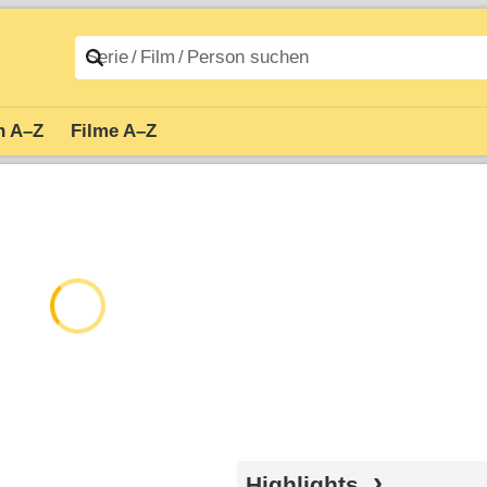
n A–Z
Filme A–Z
Highlights