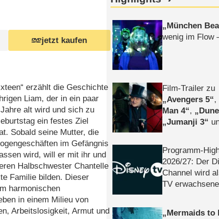
München Bea
wenig im Flow 
jetzt kaufen
xteen“ erzählt die Geschichte
Film-Trailer zu
hrigen Liam, der in ein paar
Avengers 5
Jahre alt wird und sich zu
Man 4
,
Dune
burtstag ein festes Ziel
Jumanji 3
un
at. Sobald seine Mutter, die
Horror
Clayfa
ogengeschäften im Gefängnis
Programm-High
lassen wird, will er mit ihr und
2026/​27: Der D
teren Halbschwester Chantelle
Channel wird a
kte Familie bilden. Dieser
TV erwachsene
m harmonischen
eben in einem Milieu von
n, Arbeitslosigkeit, Armut und
Mermaids to 