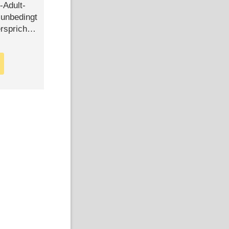
-Adult-
t unbedingt
rspricht –