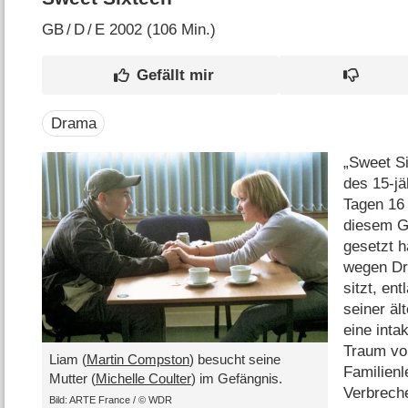
GB
/
D
/
E
2002 (106 Min.)
Drama
„Sweet Si
des 15-jä
Tagen 16 
diesem Ge
gesetzt h
wegen Dr
sitzt, ent
seiner äl
eine inta
Traum vo
Liam (
Martin Compston
) besucht seine
Familienl
Mutter (
Michelle Coulter
) im Gefängnis.
Verbreche
Bild: ARTE France /​ © WDR