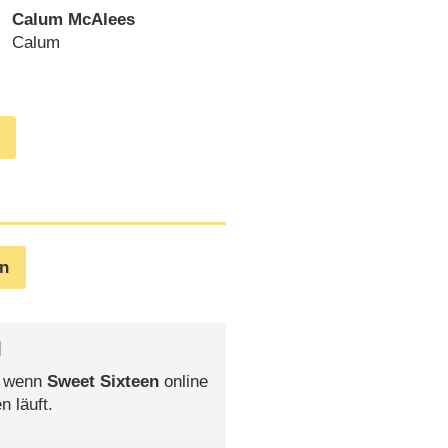
Calum McAlees
Calum
en
l
, wenn
Sweet Sixteen
online
n läuft.