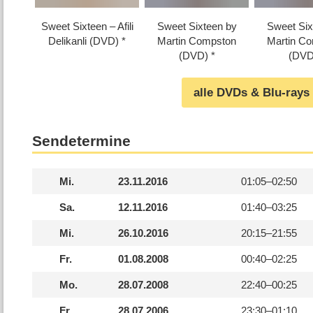
Sweet Sixteen – Afili
Sweet Sixteen by
Sweet Six
Delikanli (DVD)
Martin Compston
Martin C
(DVD)
(DVD
alle DVDs & Blu-rays
Sendetermine
Mi.
23.11.2016
01:05–
02:50
Sa.
12.11.2016
01:40–
03:25
Mi.
26.10.2016
20:15–
21:55
Fr.
01.08.2008
00:40–
02:25
Mo.
28.07.2008
22:40–
00:25
Fr.
28.07.2006
23:30–
01:10