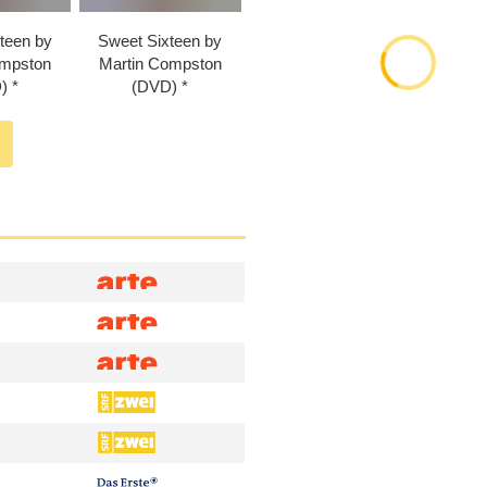
teen by
Sweet Sixteen by
ompston
Martin Compston
)
(DVD)