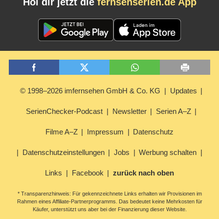
Hol dir jetzt die
fernsehserien.de App
© 1998–2026 imfernsehen GmbH & Co. KG
Updates
SerienChecker-Podcast
Newsletter
Serien A–Z
Filme A–Z
Impressum
Datenschutz
Datenschutzeinstellungen
Jobs
Werbung schalten
Links
Facebook
zurück nach oben
* Transparenzhinweis: Für gekennzeichnete Links erhalten wir Provisionen im
Rahmen eines Affiliate-Partnerprogramms. Das bedeutet keine Mehrkosten für
Käufer, unterstützt uns aber bei der Finanzierung dieser Website.