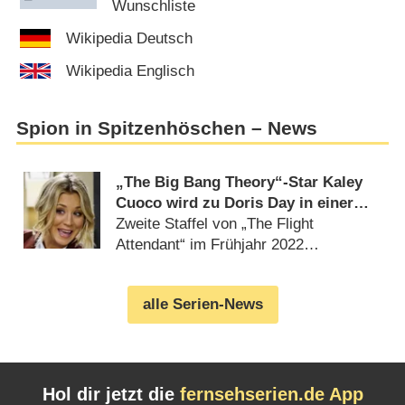
Wunschliste
Wikipedia Deutsch
Wikipedia Englisch
Spion in Spitzenhöschen – News
„The Big Bang Theory“-Star Kaley
Cuoco wird zu Doris Day in einer
Miniserie
Zweite Staffel von „The Flight
Attendant“ im Frühjahr 2022
(
13.03.2021
)
alle Serien-News
Hol dir jetzt die
fernsehserien.de App