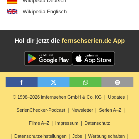
Wikipedia Deutsch
Wikipedia Englisch
Hol dir jetzt die
fernsehserien.de App
© 1998–2026 imfernsehen GmbH & Co. KG
Updates
SerienChecker-Podcast
Newsletter
Serien A–Z
Filme A–Z
Impressum
Datenschutz
Datenschutzeinstellungen
Jobs
Werbung schalten