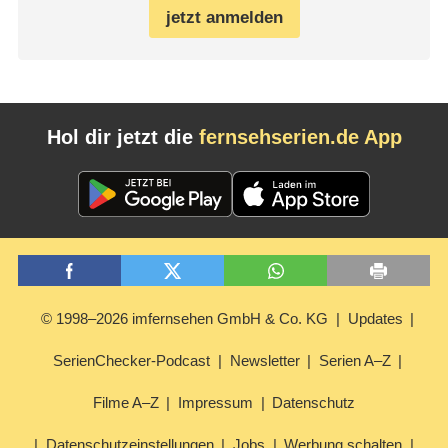
jetzt anmelden
Hol dir jetzt die
fernsehserien.de App
© 1998–2026 imfernsehen GmbH & Co. KG
Updates
SerienChecker-Podcast
Newsletter
Serien A–Z
Filme A–Z
Impressum
Datenschutz
Datenschutzeinstellungen
Jobs
Werbung schalten