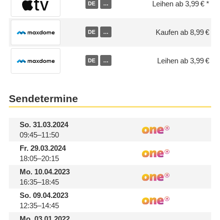
Leihen ab 3,99 €
DE
…
Kaufen ab 8,99 €
DE
…
Leihen ab 3,99 €
DE
…
Sendetermine
So.
31.03.2024
09:45–11:50
Fr.
29.03.2024
18:05–20:15
Mo.
10.04.2023
16:35–18:45
So.
09.04.2023
12:35–14:45
Mo.
03.01.2022