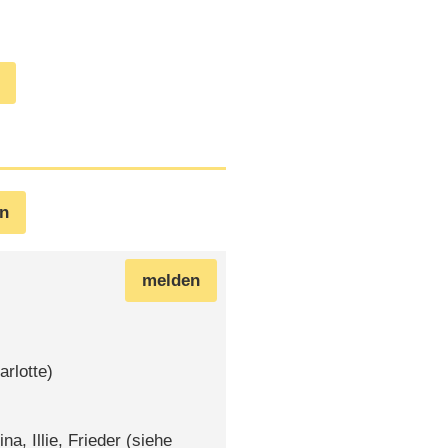
en
melden
rlotte)
a, Illie, Frieder (siehe