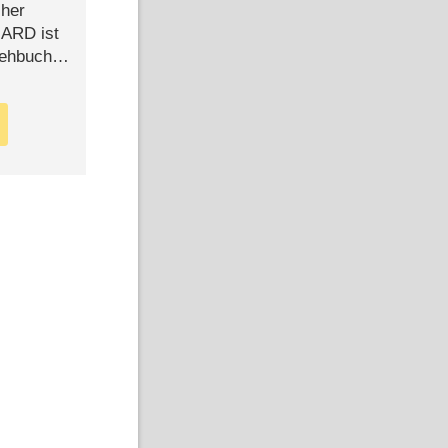
cher
n ARD ist
rehbuch
iew