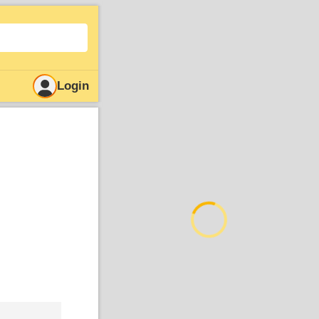
Login