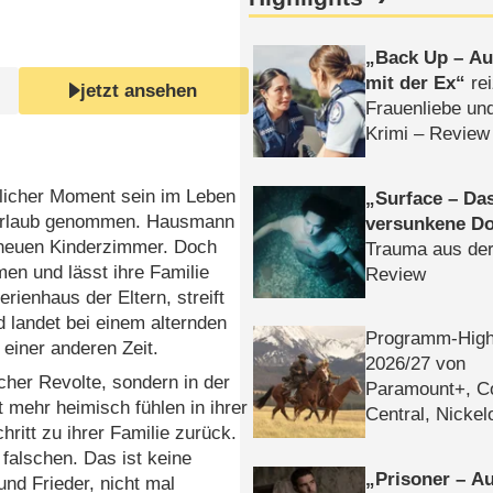
Back Up – Auf
mit der Ex
rei
jetzt ansehen
Frauenliebe un
Krimi – Review
klicher Moment sein im Leben
Surface – Da
ge Urlaub genommen. Hausmann
versunkene Do
em neuen Kinderzimmer. Doch
Trauma aus der
men und lässt ihre Familie
Review
rienhaus der Eltern, streift
d landet bei einem alternden
Programm-High
 einer anderen Zeit.
2026/​27 von
scher Revolte, sondern in der
Paramount+, 
 mehr heimisch fühlen in ihrer
Central, Nicke
hritt zu ihrer Familie zurück.
WELT
falschen. Das ist keine
Prisoner – Au
und Frieder, nicht mal