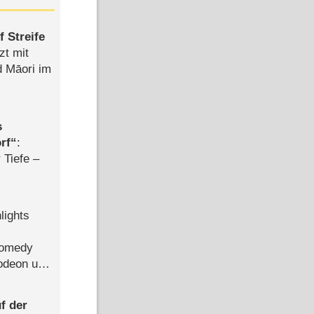
 Streife
zt mit
d Māori im
s
rf
:
 Tiefe –
lights
Comedy
lodeon und
f der