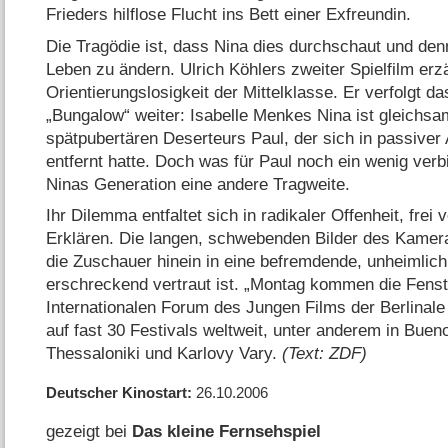
Frieders hilflose Flucht ins Bett einer Exfreundin.
Die Tragödie ist, dass Nina dies durchschaut und den
Leben zu ändern. Ulrich Köhlers zweiter Spielfilm erz
Orientierungslosigkeit der Mittelklasse. Er verfolgt 
„Bungalow“ weiter: Isabelle Menkes Nina ist gleichs
spätpubertären Deserteurs Paul, der sich in passiver
entfernt hatte. Doch was für Paul noch ein wenig verbi
Ninas Generation eine andere Tragweite.
Ihr Dilemma entfaltet sich in radikaler Offenheit, fre
Erklären. Die langen, schwebenden Bilder des Kamer
die Zuschauer hinein in eine befremdende, unheimlic
erschreckend vertraut ist. „Montag kommen die Fenst
Internationalen Forum des Jungen Films der Berlinale
auf fast 30 Festivals weltweit, unter anderem in Bueno
Thessaloniki und Karlovy Vary.
(Text: ZDF)
Deutscher Kinostart
26.10.2006
gezeigt bei
Das kleine Fernsehspiel