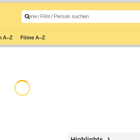
n A–Z
Filme A–Z
Highlights