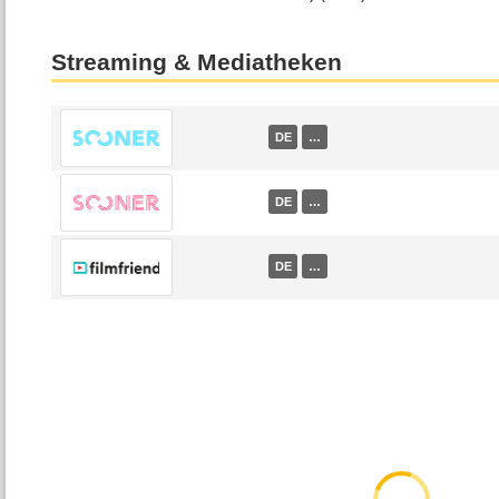
Streaming & Mediatheken
DE
…
DE
…
DE
…