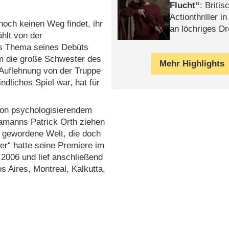
Flucht
: Britis
Actionthriller i
noch keinen Weg findet, ihr
an löchriges D
ählt von der
gekettet – Rev
das Thema seines Debüts
am die große Schwester des
Mehr Highlights
 Auflehnung von der Truppe
ndliches Spiel war, hat für
i von psychologisierendem
amanns Patrick Orth ziehen
h gewordene Welt, die doch
er“ hatte seine Premiere im
 2006 und lief anschließend
s Aires, Montreal, Kalkutta,