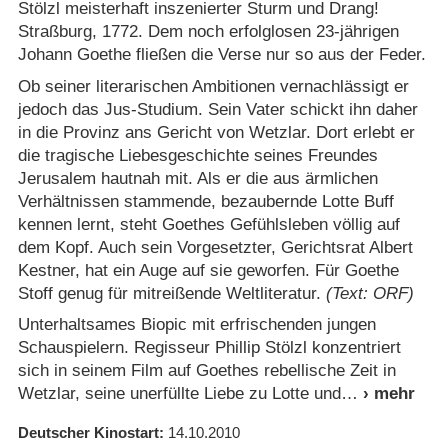
Stölzl meisterhaft inszenierter Sturm und Drang!
Straßburg, 1772. Dem noch erfolglosen 23-jährigen
Johann Goethe fließen die Verse nur so aus der Feder.
Ob seiner literarischen Ambitionen vernachlässigt er
jedoch das Jus-Studium. Sein Vater schickt ihn daher
in die Provinz ans Gericht von Wetzlar. Dort erlebt er
die tragische Liebesgeschichte seines Freundes
Jerusalem hautnah mit. Als er die aus ärmlichen
Verhältnissen stammende, bezaubernde Lotte Buff
kennen lernt, steht Goethes Gefühlsleben völlig auf
dem Kopf. Auch sein Vorgesetzter, Gerichtsrat Albert
Kestner, hat ein Auge auf sie geworfen. Für Goethe
Stoff genug für mitreißende Weltliteratur.
(Text: ORF)
Unterhaltsames Biopic mit erfrischenden jungen
Schauspielern. Regisseur Phillip Stölzl konzentriert
sich in seinem Film auf Goethes rebellische Zeit in
Wetzlar, seine unerfüllte Liebe zu Lotte und
Deutscher Kinostart
14.10.2010