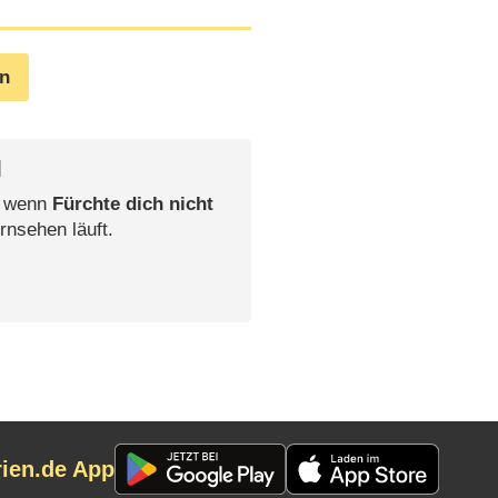
en
l
, wenn
Fürchte dich nicht
rnsehen läuft.
rien.de App