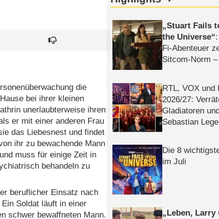
Stuart Fails 
the Universe
Fi-Abenteuer ze
Sitcom-Norm –
Personenüberwachung die
RTL, VOX und
Hause bei ihrer kleinen
2026/​27: Verrät
athrin unerlaubterweise ihren
Gladiatoren un
ls er mit einer anderen Frau
Sebastian Lege
sie das Liebesnest und findet
 von ihr zu bewachende Mann
Die 8 wichtigst
und muss für einige Zeit in
im Juli
sychiatrisch behandeln zu
ter beruflicher Einsatz nach
Ein Soldat läuft in einer
Leben, Larry
 den schwer bewaffneten Mann.