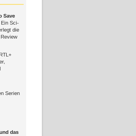
to Save
: Ein Sci-
rlegt die
 Review
 RTL+
er,
d
en Serien
 und das