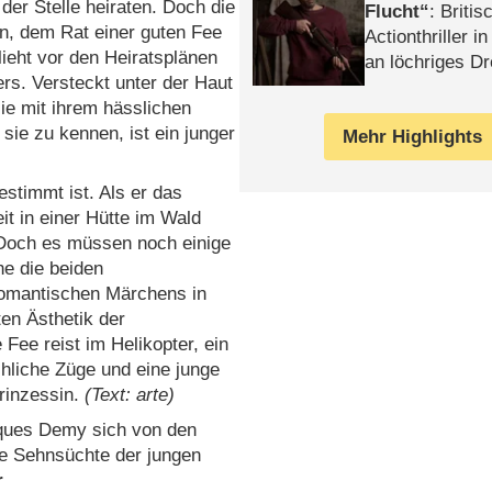
 der Stelle heiraten. Doch die
Flucht
: Britis
n, dem Rat einer guten Fee
Actionthriller i
flieht vor den Heiratsplänen
an löchriges D
ers. Versteckt unter der Haut
gekettet – Rev
sie mit ihrem hässlichen
ie zu kennen, ist ein junger
Mehr Highlights
estimmt ist. Als er das
t in einer Hütte im Wald
. Doch es müssen noch einige
e die beiden
 romantischen Märchens in
ten Ästhetik der
 Fee reist im Helikopter, ein
liche Züge und eine junge
rinzessin.
(Text: arte)
ques Demy sich von den
Die Sehnsüchte der jungen