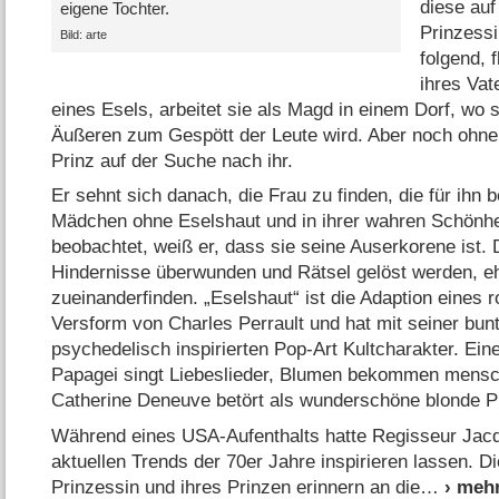
diese auf
eigene Tochter.
Prinzessi
Bild: arte
folgend, 
ihres Vat
eines Esels, arbeitet sie als Magd in einem Dorf, wo 
Äußeren zum Gespött der Leute wird. Aber noch ohne s
Prinz auf der Suche nach ihr.
Er sehnt sich danach, die Frau zu finden, die für ihn b
Mädchen ohne Eselshaut und in ihrer wahren Schönhei
beobachtet, weiß er, dass sie seine Auserkorene ist
Hindernisse überwunden und Rätsel gelöst werden, eh
zueinanderfinden. „Eselshaut“ ist die Adaption eines
Versform von Charles Perrault und hat mit seiner bun
psychedelisch inspirierten Pop-Art Kultcharakter. Eine
Papagei singt Liebeslieder, Blumen bekommen mensch
Catherine Deneuve betört als wunderschöne blonde P
Während eines USA-Aufenthalts hatte Regisseur Jac
aktuellen Trends der 70er Jahre inspirieren lassen. 
Prinzessin und ihres Prinzen erinnern an die