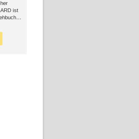
cher
n ARD ist
rehbuch
iew