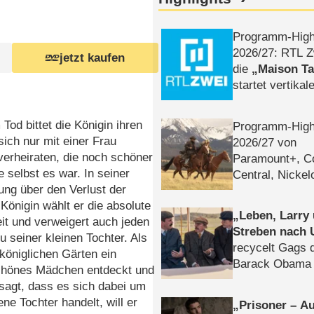
Programm-High
2026/​27: RTL Z
jetzt kaufen
die
Maison T
startet vertika
– Tag & Nacht
 Tod bittet die Königin ihren
Programm-High
ich nur mit einer Frau
2026/​27 von
erheiraten, die noch schöner
Paramount+, 
ie selbst es war. In seiner
Central, Nicke
ung über den Verlust der
WELT
 Königin wählt er die absolute
Leben, Larry
it und verweigert auch jeden
Streben nach 
u seiner kleinen Tochter. Als
recycelt Gags 
 königlichen Gärten ein
Barack Obama 
hönes Mädchen entdeckt und
sagt, dass es sich dabei um
ene Tochter handelt, will er
Prisoner – Au