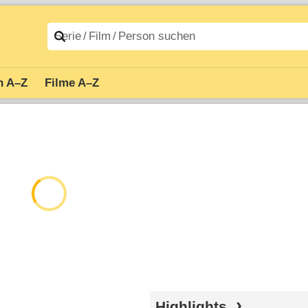
n A–Z
Filme A–Z
Highlights