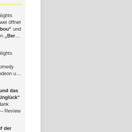
lights
wei öffnet
abou
und
len
Berlin
-Ableger
lights
Comedy
lodeon und
 und das
Unglück
dank
– Review
f der