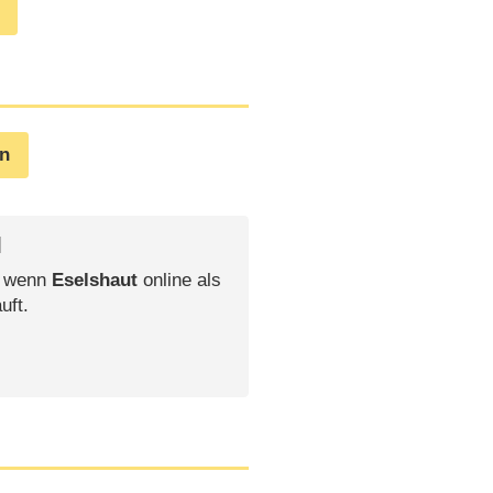
en
l
, wenn
Eselshaut
online als
uft.