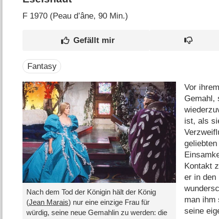
F
1970 (Peau d’âne‎, 90 Min.)
Fantasy
Vor ihrem
Gemahl, s
wiederzuv
ist, als s
Verzweifl
geliebten
Einsamke
Kontakt z
er in den
wundersc
Nach dem Tod der Königin hält der König
man ihm 
(
Jean Marais
) nur eine einzige Frau für
seine eig
würdig, seine neue Gemahlin zu werden: die