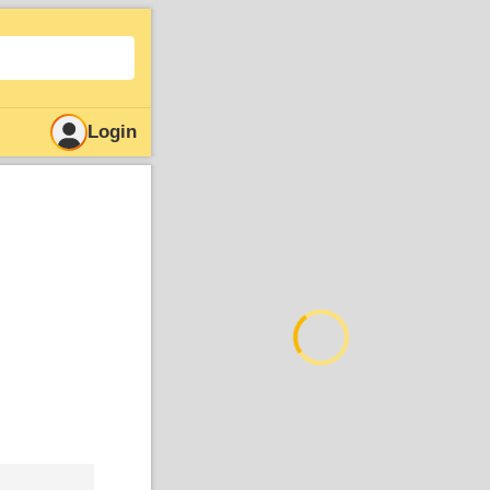
Login