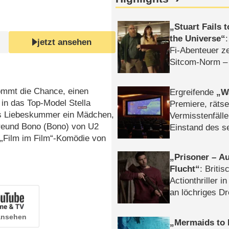
Stuart Fails 
the Universe
jetzt ansehen
Fi-Abenteuer ze
Sitcom-Norm –
ommt die Chance, einen
Ergreifende
W
 in das Top-Model Stella
Premiere, rätse
 aus Liebeskummer ein Mädchen,
Vermisstenfälle
Freund Bono (Bono) von U2
Einstand des 
e „Film im Film“-Komödie von
Tatort: Münc
Duos
Prisoner – Au
Flucht
: Britis
Actionthriller i
an löchriges D
gekettet – Rev
 ansehen
Mermaids to 