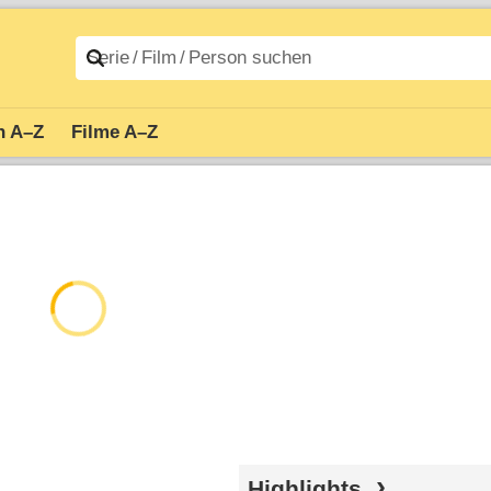
n A–Z
Filme A–Z
Highlights