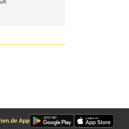
uft.
rien.de App