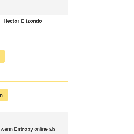
Hector Elizondo
en
l
, wenn
Entropy
online als