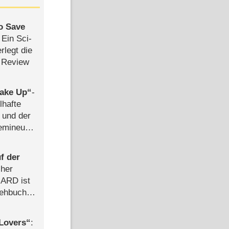
to Save
: Ein Sci-
rlegt die
 Review
ake Up
-
lhafte
 und der
semineuen
hen
-
f der
cher
n ARD ist
rehbuch
iew
Lovers
: