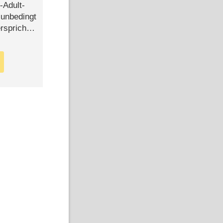
-Adult-
t unbedingt
rspricht –