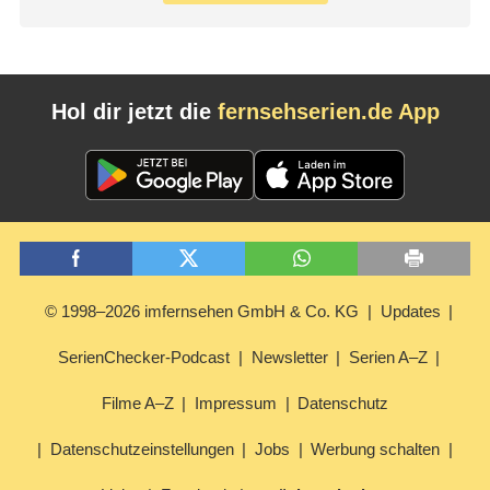
Hol dir jetzt die
fernsehserien.de App
© 1998–2026 imfernsehen GmbH & Co. KG
Updates
SerienChecker-Podcast
Newsletter
Serien A–Z
Filme A–Z
Impressum
Datenschutz
Datenschutzeinstellungen
Jobs
Werbung schalten