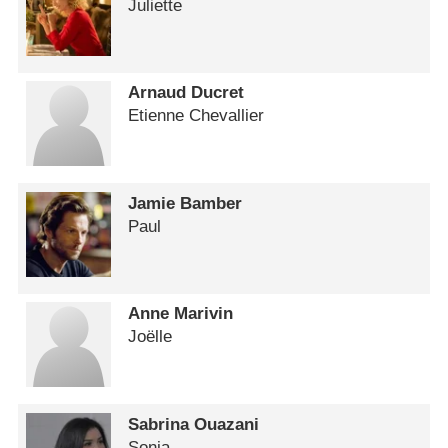
Juliette
Arnaud Ducret
Etienne Chevallier
Jamie Bamber
Paul
Anne Marivin
Joëlle
Sabrina Ouazani
Sonia