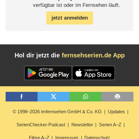
verfügbar ist oder im Fernsehen läuft.
jetzt anmelden
Hol dir jetzt die
fernsehserien.de App
© 1998–2026 imfernsehen GmbH & Co. KG
Updates
SerienChecker-Podcast
Newsletter
Serien A–Z
Filme A–Z
Impressum
Datenschutz