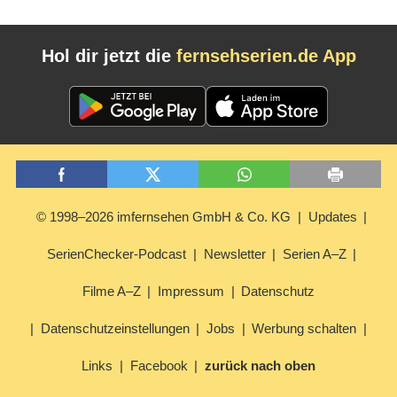
Hol dir jetzt die
fernsehserien.de App
© 1998–2026 imfernsehen GmbH & Co. KG
Updates
SerienChecker-Podcast
Newsletter
Serien A–Z
Filme A–Z
Impressum
Datenschutz
Datenschutzeinstellungen
Jobs
Werbung schalten
Links
Facebook
zurück nach oben