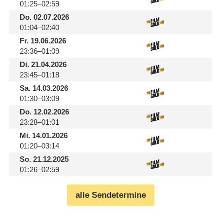
01:25–02:59
Do.
02.07.2026
01:04–02:40
Fr.
19.06.2026
23:36–01:09
Di.
21.04.2026
23:45–01:18
Sa.
14.03.2026
01:30–03:09
Do.
12.02.2026
23:28–01:01
Mi.
14.01.2026
01:20–03:14
So.
21.12.2025
01:26–02:59
alle Sendetermine