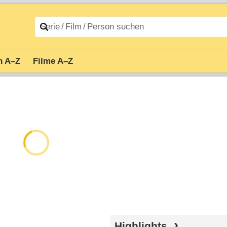
n A–Z
Filme A–Z
Highlights