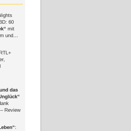
lights
BD: 60
ek
mit
mm und
der
 RTL+
er,
d
 und das
Unglück
dank
– Review
 Leben
: