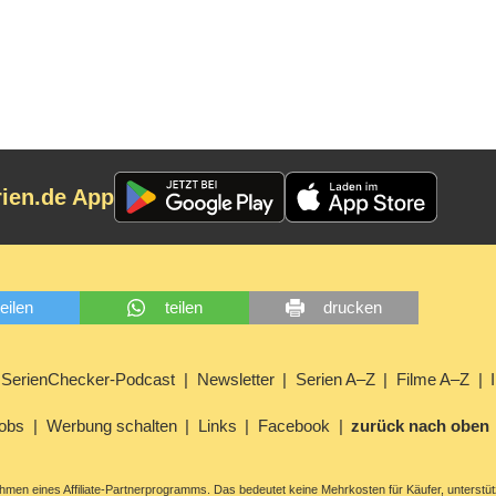
rien.de App
teilen
teilen
drucken
SerienChecker-Podcast
Newsletter
Serien A–Z
Filme A–Z
obs
Werbung schalten
Links
Facebook
zurück nach oben
men eines Affiliate-Partnerprogramms. Das bedeutet keine Mehrkosten für Käufer, unterstüt