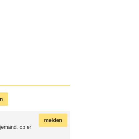
en
melden
jemand, ob er