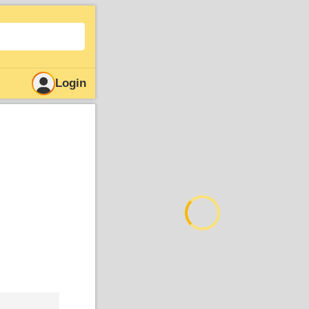
Login