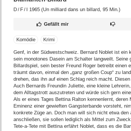
D
/
F
/
I
1965 (Un milliard dans un billard‎, 95 Min.)
Komödie
Krimi
Genf, in der Südwestschweiz. Bernard Noblet ist ein k
sein monotones Dasein am Schalter langweilt. Seine g
Billardspiel, sein bester Freund Roger betreibt einen
träumt davon, einmal den „ganz großen Coup“ zu lan
drehen, das ihn auf einen Schlag reich macht. Diesen
Auch Bernards Freundin Juliette, eine kleine Lehrerin
dem Alltagstrott auszutreten und würde sich gern ei
Als er eines Tages Bettina Ralton kennenlernt, deren 
Eminenz einer gewieften Gangsterbande vorsteht, ni
konkrete Züge an. Doch man will sich nicht etwa de
anschließen, sie sollen lediglich als Mittel zum Zwec
Tete-a-Tete mit Bettina erfährt Noblet, dass es die 