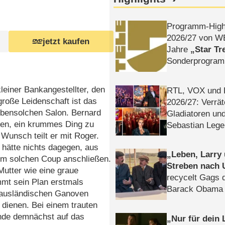
Programm-High
2026/​27 von W
jetzt kaufen
Jahre
Star Tr
Sonderprogra
Die Helgolän
leiner Bankangestellter, den
RTL, VOX und
roße Leidenschaft ist das
2026/​27: Verrät
 ebensolchen Salon. Bernard
Gladiatoren un
den, ein krummes Ding zu
Sebastian Lege
 Wunsch teilt er mit Roger.
, hätte nichts dagegen, aus
Leben, Larry
nem solchen Coup anschließen.
Streben nach 
Mutter wie eine graue
recycelt Gags 
mmt sein Plan erstmals
Barack Obama 
n ausländischen Ganoven
k dienen. Bei einem trauten
Bande demnächst auf das
Nur für dein