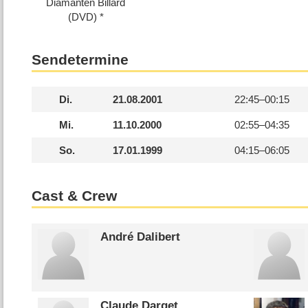
Diamanten Billard
(DVD)
Sendetermine
Di.
21.08.2001
22:45–
00:15
Mi.
11.10.2000
02:55–
04:35
So.
17.01.1999
04:15–
06:05
Cast & Crew
André Dalibert
Claude Darget