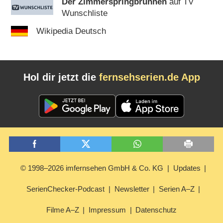
Der Zimmerspringbrunnen
auf TV
Wunschliste
Wikipedia Deutsch
Hol dir jetzt die
fernsehserien.de App
© 1998–2026 imfernsehen GmbH & Co. KG
Updates
SerienChecker-Podcast
Newsletter
Serien A–Z
Filme A–Z
Impressum
Datenschutz