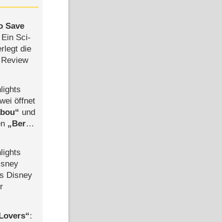
to Save
: Ein Sci-
rlegt die
 Review
lights
wei öffnet
abou
und
len
Berlin
-Ableger
lights
isney
ls Disney
r
Lovers
: