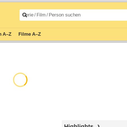
n A–Z
Filme A–Z
Highlights