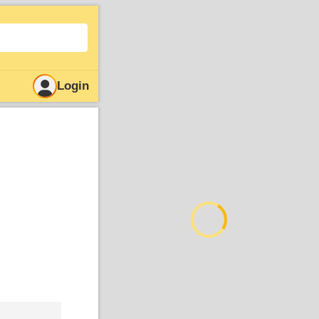
Login