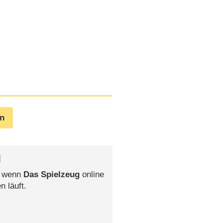
en
l
, wenn
Das Spielzeug
online
n läuft.