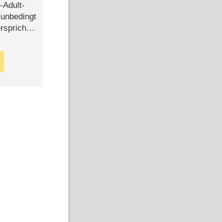
-Adult-
t unbedingt
rspricht –