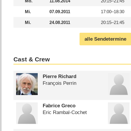
Mo.
11.08.2014
20:15–
21:45
Mi.
07.09.2011
17:00–
18:30
Mi.
24.08.2011
20:15–
21:45
alle Sendetermine
Cast & Crew
Pierre Richard
François Perrin
Fabrice Greco
Eric Rambal-Cochet