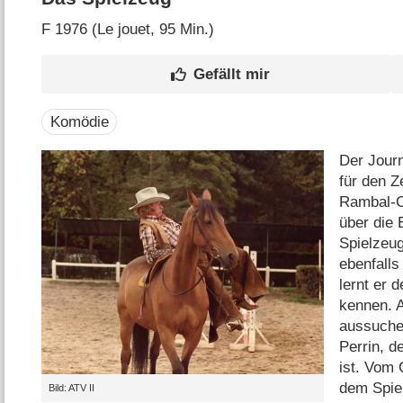
F
1976 (Le jouet‎, 95 Min.)
Komödie
Der Journ
für den Z
Rambal-Co
über die 
Spielzeug
ebenfalls
lernt er 
kennen. A
aussuchen
Perrin, d
ist. Vom
dem Spie
Bild: ATV II