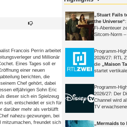
Stuart Fails 
the Universe
Fi-Abenteuer ze
Sitcom-Norm –
alist Francois Perrin arbeitet
Programm-High
eitungsverleger und Millionär
2026/​27: RTL Z
chet. Eines Tages soll er
die
Maison T
Eröffnung einer neuen
startet vertika
abteilung berichten, die
– Tag & Nacht
 seinem Chef gehört, dabei
Programm-High
dessen elfjährigen Sohn Eric
2026/​27: Der D
ls dieser sich ein Spielzeug
Channel wird a
 soll, entscheidet er sich für
TV erwachsene
er darüber mehr als verblüfft
 Chef nahezu gezwungen, bei
l mitzumachen, freundet sich
Mermaids to 