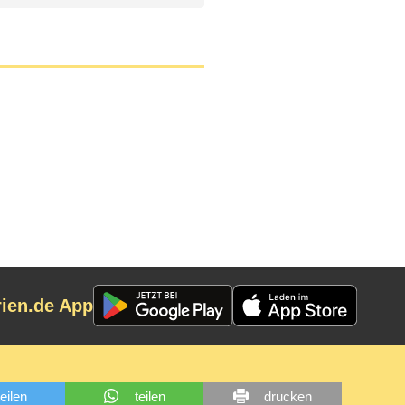
rien.de App
teilen
teilen
drucken