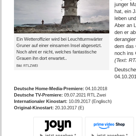
junger Ma
hat, ein J
leben un
Aber an L
den er ab
derangier
Ein Wetteroffizier wird bei Leuchtturmwärter
Gruner auf einer einsamen Insel abgesetzt.
dem das G
Noch ahnt er nicht, welches fantastische
noch ins 
Grauen ihn dort erwartet..
(Text: RT
Bild: RTLZWEI
Deutscher
04.10.20
Deutsche Home-Media-Premiere
04.10.2018
Deutsche TV-Premiere
09.07.2021
RTL Zwei
Internationaler Kinostart
10.09.2017
(Englisch)
Original-Kinostart
20.10.2017
(E)
jetzt ansehen
jetzt ansehen