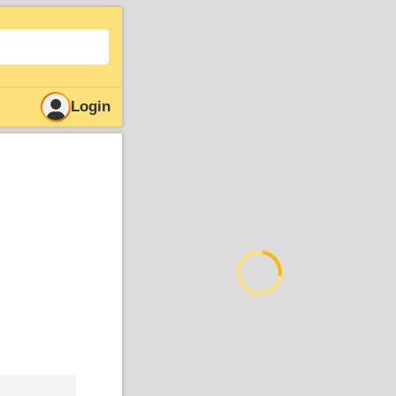
Login