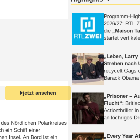
Programm-High
2026/​27: RTL Z
die
Maison T
startet vertika
– Tag & Nacht
Leben, Larry
Streben nach 
recycelt Gags 
Barack Obama 
jetzt ansehen
Prisoner – Au
Flucht
: Britis
Actionthriller i
an löchriges D
des Nördlichen Polarkreises
gekettet – Rev
ch ein Schiff einer
Every Year Af
en Insel. An Bord ist ein