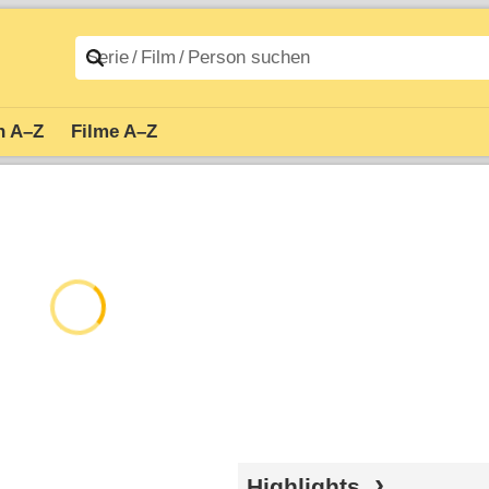
n A–Z
Filme A–Z
Highlights