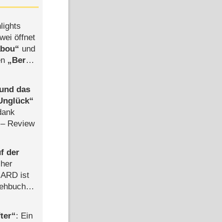
lights
wei öffnet
abou
und
len
Berlin
-Ableger
 und das
Unglück
dank
– Review
f der
cher
n ARD ist
rehbuch
iew
ter
: Ein