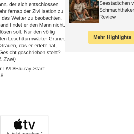
Seestädtchen v
nn, der sich entschlossen
Schmachthake
ahr fernab der Zivilisation zu
Review
d das Wetter zu beobachten.
and findet er den Mann nicht,
lösen soll. Nur den völlig
Mehr Highlights
ten Leuchtturmwärter Gruner,
rauen, das er erlebt hat,
Gesicht geschrieben steht?
L Zwei)
 DVD/​Blu-ray-Start:
18
jetzt ansehen