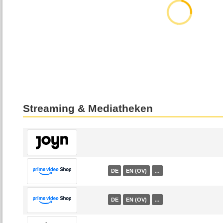
Streaming & Mediatheken
DE
EN (OV)
…
DE
EN (OV)
…