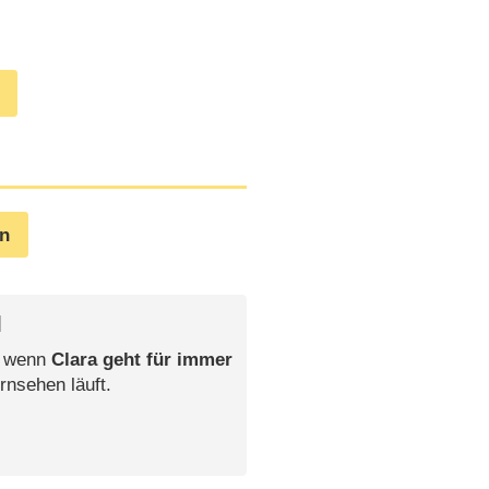
en
l
, wenn
Clara geht für immer
rnsehen läuft.