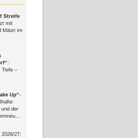
 Streife
zt mit
d Māori im
s
rf
:
 Tiefe –
ake Up
-
lhafte
 und der
semineuen
hen
-
2026/​27: