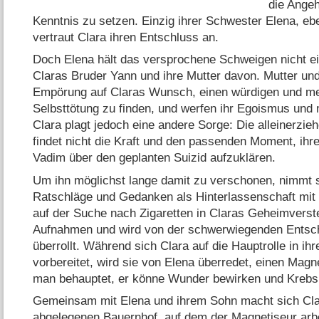
die Angeh
Kenntnis zu setzen. Einzig ihrer Schwester Elena, ebe
vertraut Clara ihren Entschluss an.
Doch Elena hält das versprochene Schweigen nicht ei
Claras Bruder Yann und ihre Mutter davon. Mutter und
Empörung auf Claras Wunsch, einen würdigen und me
Selbsttötung zu finden, und werfen ihr Egoismus und
Clara plagt jedoch eine andere Sorge: Die alleinerzi
findet nicht die Kraft und den passenden Moment, i
Vadim über den geplanten Suizid aufzuklären.
Um ihn möglichst lange damit zu verschonen, nimmt s
Ratschläge und Gedanken als Hinterlassenschaft mit 
auf der Suche nach Zigaretten in Claras Geheimverst
Aufnahmen und wird von der schwerwiegenden Entsch
überrollt. Während sich Clara auf die Hauptrolle in i
vorbereitet, wird sie von Elena überredet, einen Mag
man behauptet, er könne Wunder bewirken und Krebsk
Gemeinsam mit Elena und ihrem Sohn macht sich Cl
abgelegenen Bauernhof, auf dem der Magnetiseur arbeit