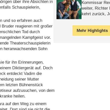
örigen über ihre Absichten in
Kommissar Rex 
nfalls Schauspielerin,
weiter, Richter
kehrt zurück, 
Klaas machen 
n und so erfahren auch
 Bruder reagieren mit großer
Mehr Highlights
nschlichen Tod durch
 mangelnden Kampfgeist vor.
ehende Theaterschauspielerin
hren heranwachsenden Sohn
ie für ihn Erinnerungen,
einem Diktiergerät auf. Doch
eck entdeckt Vadim die
eidung seiner Mutter
hrem letzten Bühnenstück
netiseur aufzusuchen, von dem
ranke heilen.
ara auf den Weg zu einem
et. Dort sind sie nicht die