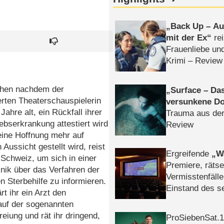
Back Up – Auf
mit der Ex
rei
Frauenliebe un
Krimi – Review
hen nachdem der
Surface – Da
rten Theaterschauspielerin
versunkene Do
Jahre alt, ein Rückfall ihrer
Trauma aus der
bserkrankung attestiert wird
Review
eine Hoffnung mehr auf
 Aussicht gestellt wird, reist
Ergreifende
W
e Schweiz, um sich in einer
Premiere, rätse
inik über das Verfahren der
Vermisstenfälle
en Sterbehilfe zu informieren.
Einstand des 
rt ihr ein Arzt den
Tatort: Münc
auf der sogenannten
Duos
reiung und rät ihr dringend,
ProSiebenSat.1 