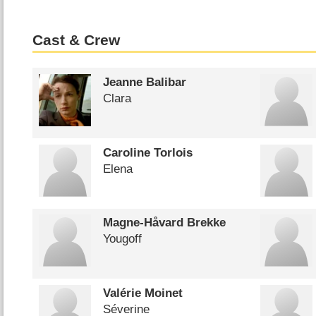
Cast & Crew
Jeanne Balibar
Clara
Caroline Torlois
Elena
Magne-Håvard Brekke
Yougoff
Valérie Moinet
Séverine