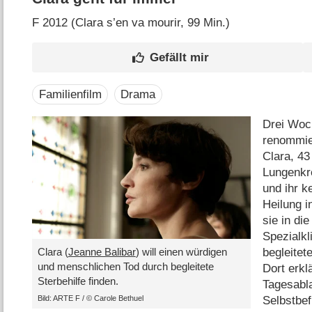
F
2012 (Clara s’en va mourir‎, 99 Min.)
Familienfilm
Drama
Drei Woc
renommie
Clara, 43 
Lungenkre
und ihr k
Heilung in
sie in di
Spezialkl
begleitet
Clara (
Jeanne Balibar
) will einen würdigen
und menschlichen Tod durch begleitete
Dort erklä
Sterbehilfe finden.
Tagesabl
Bild: ARTE F /​ © Carole Bethuel
Selbstbef