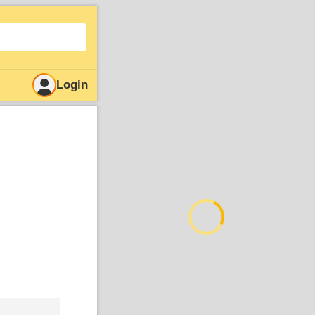
Login