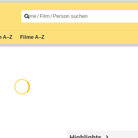
n A–Z
Filme A–Z
Highlights