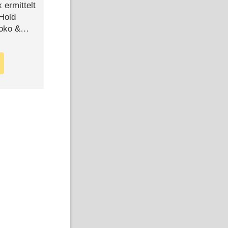
ermittelt
 Hold
Joko &
Urlaub