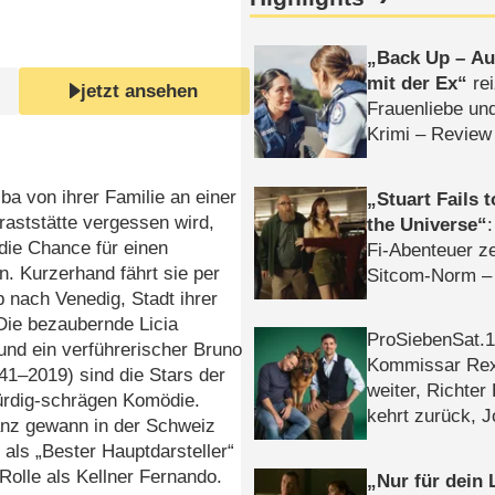
Back Up – Auf
mit der Ex
rei
jetzt ansehen
Frauenliebe un
Krimi – Review
ba von ihrer Familie an einer
Stuart Fails 
aststätte vergessen wird,
the Universe
 die Chance für einen
Fi-Abenteuer ze
. Kurzerhand fährt sie per
Sitcom-Norm –
 nach Venedig, Stadt ihrer
Die bezaubernde Licia
ProSiebenSat.1 
 und ein verführerischer Bruno
Kommissar Rex 
1⁠–⁠2019) sind die Stars der
weiter, Richter
ürdig-schrägen Komödie.
kehrt zurück, 
nz gewann in der Schweiz
Klaas machen 
 als „Bester Hauptdarsteller“
 Rolle als Kellner Fernando.
Nur für dein