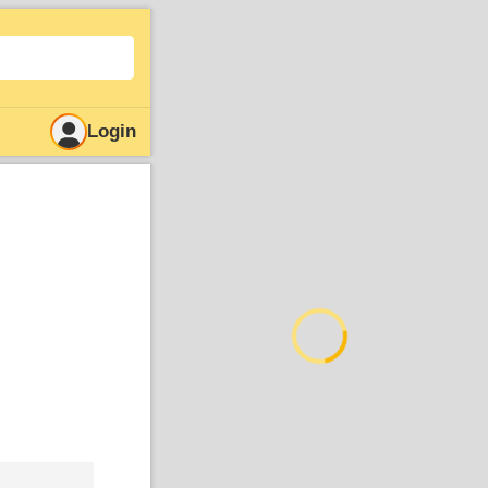
Login