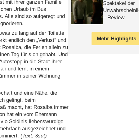
st mit ihrer ganzen Familie
Spektakel der
ichen Urlaub im Bus
Unwahrscheinli
. Alle sind so aufgeregt und
– Review
ignorieren.
was zu lang auf der Toilette
Mehr Highlights
rkt endlich den „Verlust“ und
 Rosalba, die Ferien allein zu
einen Tag für sich gehabt. Und
Autostopp in die Stadt ihrer
an und lernt in einem
 Zimmer in seiner Wohnung
chaft und eine Nähe, die
ch gelingt, beim
Spaß macht, hat Rosalba immer
hon hat ein vom Ehemann
vio Soldinis liebenswürdige
 mehrfach ausgezeichnet und
ominiert.
(Text: 3sat)