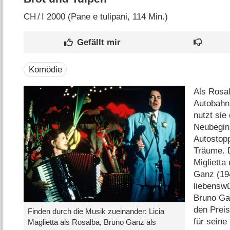
CH
/
I
2000 (Pane e tulipani‎, 114 Min.)
Komödie
Als Rosal
Autobahnr
nutzt sie
Neubeginn
Autostopp
Träume. 
Miglietta
Ganz (194
liebensw
Bruno Ga
den Preis
Finden durch die Musik zueinander: Licia
für seine
Maglietta als Rosalba, Bruno Ganz als