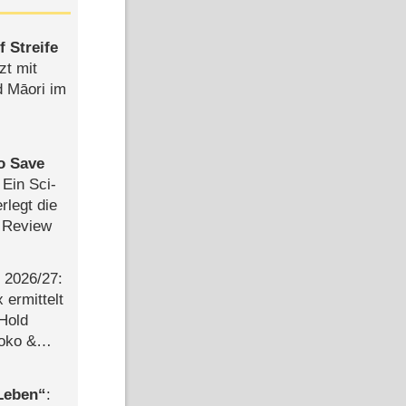
 Streife
zt mit
d Māori im
to Save
: Ein Sci-
rlegt die
 Review
2026/​27:
ermittelt
 Hold
Joko &
Urlaub
 Leben
: