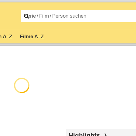
n A–Z
Filme A–Z
Highlights