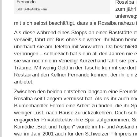
Rosalba i
Fernando
zum jährl
Bild: SRF/​Amka Film
unterwegs
mit sich selbst beschäftigt, dass sie Rosalba nahezu 
Als diese während eines Stopps an einer Raststätte et
verweilt, fährt der Bus ohne sie weiter. Ihr Mann beme
überhäuft sie am Telefon mit Vorwürfen. Da beschließt
verbringen – schließlich hat sie in all den Jahren nie 
sie war noch nie in Venedig! Kurzerhand fährt sie per 
Träume. Mit wenig Geld in der Tasche kommt sie dort 
Restaurant den Kellner Fernando kennen, der ihr ein
anbietet.
Zwischen den beiden entstehen langsam eine Freunds
Rosalba seit Langem vermisst hat. Als es ihr auch no
Blumenhändler Fermo eine Arbeit zu finden, die ihr 
weniger Lust, nach Hause zurückzukehren. Doch sc
engagierter Privatdetektiv ihre Spur aufgenommen. Sil
Komödie „Brot und Tulpen“ wurde im In- und Ausland
war im Jahr 2001 auch für den Schweizer Filmpreis n