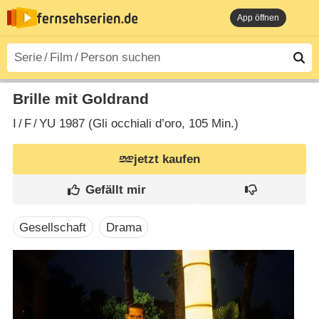
App öffnen
Brille mit Goldrand
I
/
F
/
YU
1987 (Gli occhiali d’oro‎, 105 Min.)
jetzt kaufen
Gesellschaft
Drama